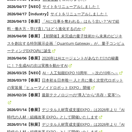
2026/04/17【NEO】
サイトをリニューアルしました！
2026/04/17【Industry】
サイトをリニューアルしました！
2026/04/13【春展】
「AIに仕事を奪われる」はもう古い？“AIで給
料・働き方・学び直し”はどう進化するのか
2026/04/08【春展】
【初開催】未完成の量子技術から未来のビジネ
スを創出する特別展示企画「Quantum Gateway」が、量子コンピュ
ーティングEXPO内に誕生
2026/04/06【春展】
2026年はAIエージェントがあなただけの秘書
に！？生成AIの次は実務を動かすAI
2026/03/25【NEO】
AI・人工知能EXPO 10周年 ～次の10年へ～
2026/03/19【春展】
日本初＆日本唯一 人と共に働く次世代ロボット
の実装展「ヒューマノイドロボット EXPO」開催
2026/02/26【春展】
最新テクノロジーの“導入”から“共存・変革”へ
2026/01/14【春展】
デジタル人材育成支援EXPO」は2026年より『AI
時代の人材・組織改革 EXPO』として開催いたします
2026/01/14【秋展】
デジタル人材育成支援EXPO」は2026年より『AI
時代の人材・組織改革 EXPO』として開催いたします