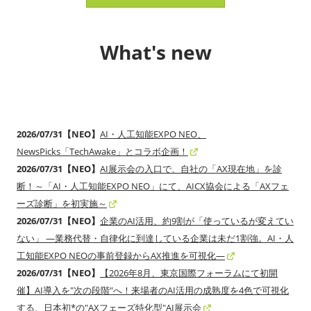
What's new
2026/07/31【NEO】
AI・人工知能EXPO NEO、
NewsPicks「TechAwake」とコラボ企画！
2026/07/31【NEO】
AI展示会の入口で、自社の「AX現在地」を診
断！～「AI・人工知能EXPO NEO」にて、AICX協会による「AXフェ
ーズ診断」を初実施～
2026/07/31【NEO】
企業のAI活用、約9割が「使っているが変えてい
ない」 ―業務代替・自律化に到達している企業は未だ1割強。AI・人
工知能EXPO NEOの事前登録からAX推進を可視化―
2026/07/31【NEO】
【2026年8月、東京国際フォーラムにて初開
催】AI導入を"次の段階"へ！来場者のAI活用の成熟度を4色で可視化
する、日本初*の"AXフェーズ特化型"AI展示会