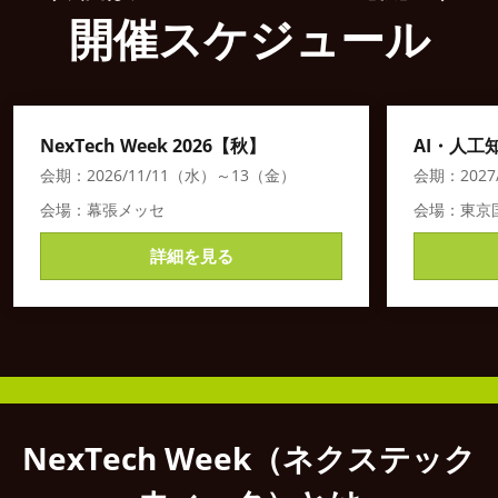
開催スケジュール
NexTech Week 2026【秋】
AI・人工知
会期：2026/11/11（水）～13（金）
会期：2027
会場：幕張メッセ
会場：東京
詳細を見る
NexTech Week（ネクステック