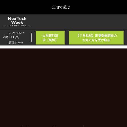
Press
ス
会期で選ぶ
Escape
キ
to
ッ
close
ホーム
グ
プ
the
ロ
2026年08月05日
し
ー
menu.
東京国際フォーラム/Tokyo International Forum
2026/11/11
出展資料請
【11月秋展】来場登録開始の
バ
(水) - 13 (金)
て
求【無料】
お知らせを受け取る
ル
幕張メッセ
進
ナ
春
ビ
む
2027年04月21日
ゲ
東京ビッグサイト/Tokyo Big Sight, Japan
ー
シ
ョ
秋
ン
2026年11月11日
を
幕張メッセ/Makuhari Messe, Japan
折
り
た
AI・人工知能EXPO NEO
た
2026年08月05日
む
東京国際フォーラム/Tokyo International Forum