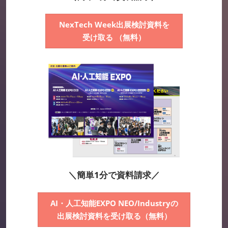
NexTech Week出展検討資料を
受け取る （無料）
＼簡単1分で資料請求／
AI・人工知能EXPO NEO/Industryの
出展検討資料を受け取る（無料）