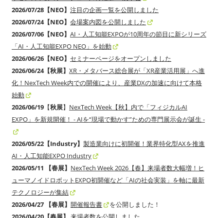
2026/07/28【NEO】
注目の企画一覧を公開しました
2026/07/24【NEO】
会場案内図を公開しました
2026/07/06【NEO】
AI・人工知能EXPOが10周年の節目に新シリーズ
「AI・人工知能EXPO NEO」を始動
2026/06/26【NEO】
セミナーページをオープンしました
2026/06/24【秋展】
XR・メタバース総合展が「XR産業活用展」へ進
化！NexTech Week内での開催により、産業DXの加速に向けて本格
始動
2026/06/19
【
秋展
】
NexTech Week【秋】内で「フィジカルAI
EXPO」を新規開催！ - AIを“現場で動かす”ための専門展示会が誕生 -
2026/05/22【Industry】
製造業向けに初開催！業界特化型AXを推進
AI・人工知能EXPO Industry
2026/05/11 【春展】
NexTech Week 2026【春】来場者数大幅増！ヒ
ューマノイドロボットEXPO初開催など「AIの社会実装」を軸に最新
テクノロジーが集結
2026/04/27 【春展】
開催報告書
を公開しました！
2026/04/20【春展】
来場者数
を公開しました。