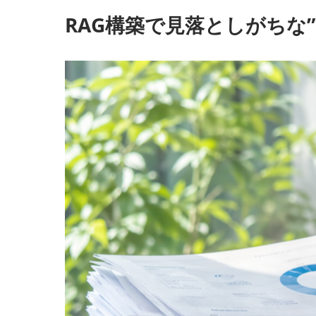
フィジカルAI
RAG構築で見落としがちな
XR産業活用