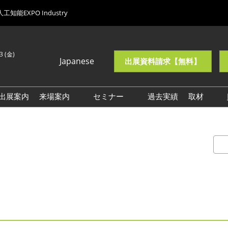
人工知能EXPO Industry
13 (金)
Japanese
出展資料請求【無料】
Japanese
English
出展案内
来場案内
セミナー
過去実績
取材
Korean (Naver
能EXPO
【春展】来場案内
【受付中】AI・人工知能
ロゴ・
Blog)
EXPO NEOセミナー
ーンEXPO
【秋展】来場案内
【過去開催】
ューティング
【NEO】来場案内
NexTechWeek26春セミナー
展示会・セミナー参加ポリ
人材・組織改革
シー
イドロボット