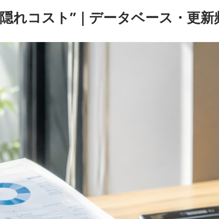
 EXPO
”隠れコスト”｜データベース・更新
展