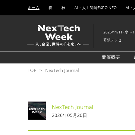
Press
ス
ホーム
春
秋
AI・人工知能EXPO NEO
AI・
Escape
キ
to
ッ
close
プ
the
2026/11/11 (水) - 
し
menu.
幕張メッセ
て
進
む
開催概要
AI・人工知
TOP
NexTech Journal
ブロックチェ
量子コンピ
EXPO
NexTech Journal
AI時代の
EXPO
2026年05月20日
ヒューマノ
EXPO