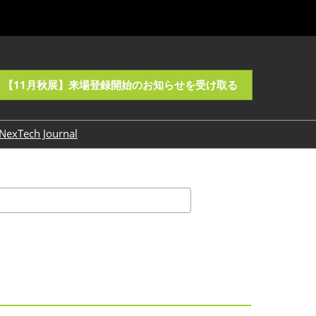
【11月秋展】来場登録開始のお知らせを受け取る
NexTech Journal
バナーダウンロード
検
索