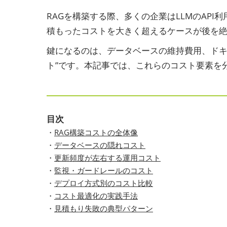
RAGを構築する際、多くの企業はLLMのAP
積もったコストを大きく超えるケースが後を絶
鍵になるのは、データベースの維持費用、ドキ
ト”です。本記事では、これらのコスト要素を
目次
・
RAG構築コストの全体像
・
データベースの隠れコスト
・
更新頻度が左右する運用コスト
・
監視・ガードレールのコスト
・
デプロイ方式別のコスト比較
・
コスト最適化の実践手法
・
見積もり失敗の典型パターン