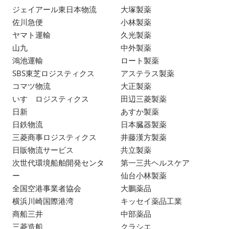
ジェイアール東日本物流
大塚製薬
佐川急便
小林製薬
ヤマト運輸
久光製薬
山九
中外製薬
鴻池運輸
ロート製薬
SBS東芝ロジスティクス
アステラス製薬
コマツ物流
大正製薬
いすゞロジスティクス
田辺三菱製薬
日新
あすか製薬
日鉄物流
日本臓器製薬
三菱商事ロジスティクス
井藤漢方製薬
日販物流サービス
共立製薬
次世代環境船舶開発センタ
第一三共ヘルスケア
ー
仙台小林製薬
全国空港事業者協会
大鵬薬品
横浜川崎国際港湾
キッセイ薬品工業
商船三井
中部薬品
三菱造船
クラシエ