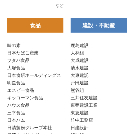
など
食品
建設・不動産
味の素
鹿島建設
日本たばこ産業
大林組
フタバ食品
大成建設
大塚食品
清水建設
日本食研ホールディングス
大東建託
明星食品
戸田建設
エスビー食品
熊谷組
キッコーマン食品
三井住友建設
ハウス食品
東亜建設工業
三幸食品
東急建設
日本ハム
竹中工務店
日清製粉グループ本社
日建設計