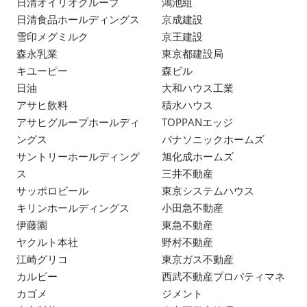
日清オイリオグループ
鴻池組
日清食品ホールディングス
京成建設
雪印メグミルク
京王建設
森永乳業
東京都建設局
キユーピー
森ビル
日油
大和ハウス工業
アサヒ飲料
積水ハウス
アサヒグループホールディ
TOPPANエッジ
ングス
パナソニックホームズ
サントリーホールディング
旭化成ホームズ
ス
三井不動産
サッポロビール
東京システムハウス
キリンホールディングス
小田急不動産
伊藤園
東急不動産
ヤクルト本社
野村不動産
江崎グリコ
東京ガス不動産
カルビー
西武不動産プロパティマネ
カゴメ
ジメント