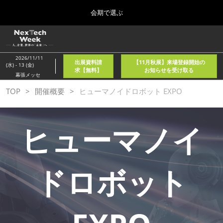
Press
ス
会期で選ぶ
Escape
キ
to
ッ
close
ホーム
グ
プ
the
ロ
2026年08月05日
し
ー
menu.
東京国際フォーラム/Tokyo International Forum
2026/11/11
出展資料請
【11月秋展】来場登録開始の
バ
(水) - 13 (金)
て
求【無料】
お知らせを受け取る
ル
幕張メッセ
進
ナ
春
TOP
開催概要
ヒューマノイドロボット EXPO
ビ
む
2027年04月21日
ゲ
東京ビッグサイト/Tokyo Big Sight, Japan
ー
シ
ヒューマノイ
ョ
秋
ン
2026年11月11日
を
幕張メッセ/Makuhari Messe, Japan
折
り
ドロボット
た
AI・人工知能EXPO NEO
た
2026年08月05日
む
東京国際フォーラム/Tokyo International Forum