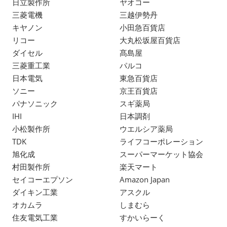
日立製作所
ヤオコー
三菱電機
三越伊勢丹
キヤノン
小田急百貨店
リコー
大丸松坂屋百貨店
ダイセル
髙島屋
三菱重工業
パルコ
日本電気
東急百貨店
ソニー
京王百貨店
パナソニック
スギ薬局
IHI
日本調剤
小松製作所
ウエルシア薬局
TDK
ライフコーポレーション
旭化成
スーパーマーケット協会
村田製作所
楽天マート
セイコーエプソン
Amazon Japan
ダイキン工業
アスクル
オカムラ
しまむら
住友電気工業
すかいらーく