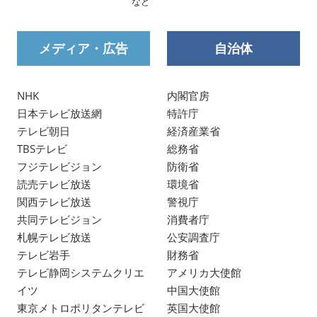
など
メディア・広告
自治体
NHK
内閣官房
日本テレビ放送網
特許庁
テレビ朝日
経済産業省
TBSテレビ
総務省
フジテレビジョン
防衛省
読売テレビ放送
環境省
関西テレビ放送
警視庁
共同テレビジョン
消費者庁
札幌テレビ放送
公安調査庁
テレビ岩手
財務省
テレビ静岡システムクリエ
アメリカ大使館
イツ
中国大使館
東京メトロポリタンテレビ
英国大使館