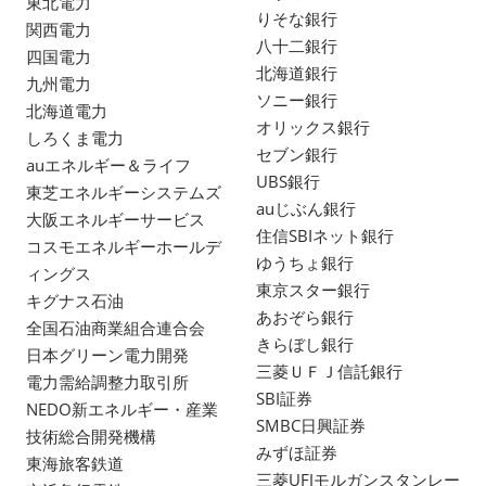
東北電力
りそな銀行
関西電力
八十二銀行
四国電力
北海道銀行
九州電力
ソニー銀行
北海道電力
オリックス銀行
しろくま電力
セブン銀行
auエネルギー＆ライフ
UBS銀行
東芝エネルギーシステムズ
auじぶん銀行
大阪エネルギーサービス
住信SBIネット銀行
コスモエネルギーホールデ
ゆうちょ銀行
ィングス
東京スター銀行
キグナス石油
あおぞら銀行
全国石油商業組合連合会
きらぼし銀行
日本グリーン電力開発
三菱ＵＦＪ信託銀行
電力需給調整力取引所
SBI証券
NEDO新エネルギー・産業
SMBC日興証券
技術総合開発機構
みずほ証券
東海旅客鉄道
三菱UFJモルガンスタンレー