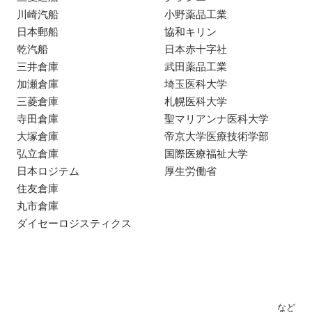
川崎汽船
小野薬品工業
日本郵船
協和キリン
乾汽船
日本赤十字社
三井倉庫
武田薬品工業
加瀬倉庫
埼玉医科大学
三菱倉庫
札幌医科大学
寺田倉庫
聖マリアンナ医科大学
大塚倉庫
帝京大学医療技術学部
弘立倉庫
国際医療福祉大学
日本ロジテム
厚生労働省
住友倉庫
丸市倉庫
ダイセーロジスティクス
など