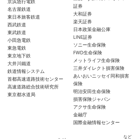
京浜急行電鉄
証券
名古屋鉄道
大和証券
東日本旅客鉄道
楽天証券
西武鉄道
日本政策金融公庫
東武鉄道
LINE証券
小田急電鉄
ソニー生命保険
東急電鉄
FWD生命保険
東京地下鉄
メットライフ生命保険
大井川鐵道
三井ダイレクト損害保険
鉄道情報システム
あいおいニッセイ同和損害
首都高速道路技術センター
保険
高速道路総合技術研究所
明治安田生命保険
東京都水道局
損害保険ジャパン
アクサ生命保険
金融庁
国際金融情報センター
など