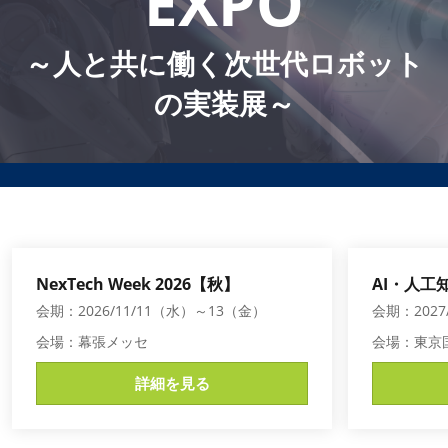
EXPO
AI・人工知能EXPO Industry
2027年06月16日
東京ビッグサイト/Tokyo Big Sight, Japan
～人と共に働く次世代ロボット
の実装展～
NexTech Week 2026【秋】
AI・人工知
会期：2026/11/11（水）～13（金）
会期：2027
会場：幕張メッセ
会場：東京
詳細を見る