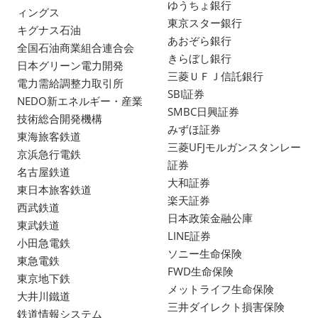
ゆうちょ銀行
ィングス
東京スター銀行
キグナス石油
あおぞら銀行
全国石油商業組合連合会
きらぼし銀行
日本グリーン電力開発
三菱ＵＦＪ信託銀行
電力需給調整力取引所
SBI証券
NEDO新エネルギー・産業
SMBC日興証券
技術総合開発機構
みずほ証券
東海旅客鉄道
三菱UFJモルガンスタンレー
京浜急行電鉄
証券
名古屋鉄道
大和証券
東日本旅客鉄道
楽天証券
西武鉄道
日本政策金融公庫
東武鉄道
LINE証券
小田急電鉄
ソニー生命保険
東急電鉄
FWD生命保険
東京地下鉄
メットライフ生命保険
大井川鐵道
三井ダイレクト損害保険
鉄道情報システム