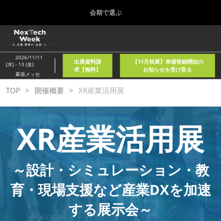
Press
ス
会期で選ぶ
Escape
キ
to
ッ
close
ホーム
グ
プ
the
ロ
2026年08月05日
し
ー
menu.
東京国際フォーラム/Tokyo International Forum
2026/11/11
出展資料請
【11月秋展】来場登録開始の
バ
(水) - 13 (金)
て
求【無料】
お知らせを受け取る
ル
幕張メッセ
進
ナ
春
TOP
開催概要
XR産業活用展
ビ
む
2027年04月21日
ゲ
東京ビッグサイト/Tokyo Big Sight, Japan
ー
シ
XR産業活用展
ョ
秋
ン
2026年11月11日
を
幕張メッセ/Makuhari Messe, Japan
折
り
～設計・シミュレーション・教
た
AI・人工知能EXPO NEO
た
育・現場支援など産業DXを加速
2026年08月05日
む
東京国際フォーラム/Tokyo International Forum
する展示会～