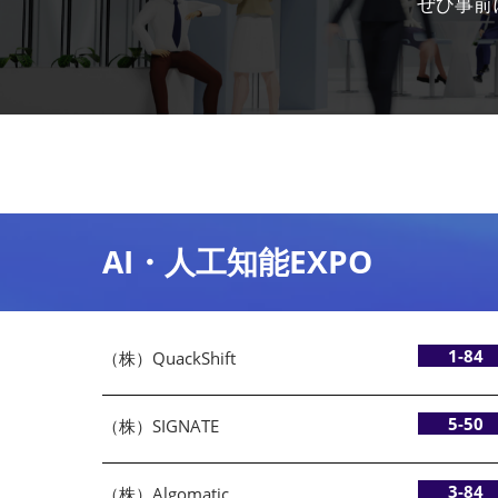
ぜひ事前
フィジカルAI
XR産業活用
AI・人工知能EXPO
1-84
（株）QuackShift
5-50
（株）SIGNATE
3-84
（株）Algomatic