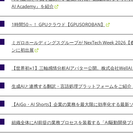
AI Academy』を紹介
1時間50～！ GPUクラウド【GPUSOROBAN】
ミガロホールディングスグループが NexTech Week 2026【春】
ンに初出展
【世界初※1】三軸感情分析AIアバター公開。株式会社WellAI、Ne
生成AIと連携する翻訳・言語処理プラットフォームをご紹介
【AiGo・AI Shorts】企業の業務を最大限に効率化する最
組織全体にAI前提の業務プロセスを装着する「AI駆動開発