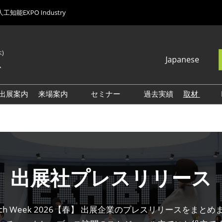
人工知能EXPO Industry
木)
Japanese
ム
Japanese
English
出展案内
来場案内
セミナー
過去実績
取材
Korean (Naver
能EXPO
【春展】来場案内
【受付中】AI・人工知能
ロゴ・
Blog)
EXPO NEOセミナー
ーンEXPO
【秋展】来場案内
【過去開催】
ューティング
【NEO】来場案内
NexTechWeek26春セミナー
展示会・セミナー参加ポリ
出展社プレスリリース
人材・組織改革
シー
イドロボット
ech Week 2026【春】 出展企業のプレスリリースをまと