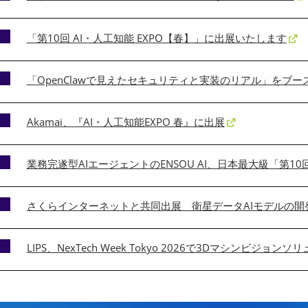
「第10回 AI・人工知能 EXPO【春】」に出展いたします
「OpenClawで見えたセキュリティと実装のリアル」をブ
Akamai、『AI・人工知能EXPO 春』に出展
業務完遂型AIエージェントのENSOU AI、日本最大級「第10回
さくらインターネットと共同出展 衛星データAIモデルの開
LIPS、NexTech Week Tokyo 2026で3Dマシンビジョ