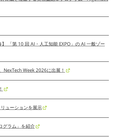
 「第 10 回 AI・人工知能 EXPO」の AI 一般ゾー
xTech Week 2026に出展！
！
新ソリューションを展示
プログラム」を紹介