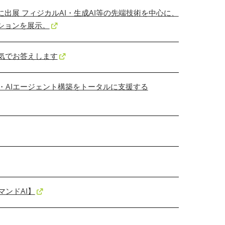
PO」に出展 フィジカルAI・生成AI等の先端技術を中心に、
ーションを展示。
気でお答えします
分析・AIエージェント構築をトータルに支援する
ンドAI】