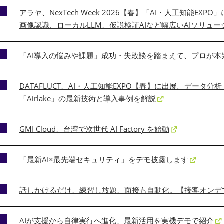
アラヤ、NexTech Week 2026【春】「AI・人工知能EX
画像認識、ローカルLLM、仮説検証AIなど幅広いAIソリュ
「AI導入の悩みや課題」成功・失敗談を踏まえて、プロが本
DATAFLUCT、AI・人工知能EXPO【春】に出展。データ
「Airlake」の最新技術と導入事例を解説
GMI Cloud、台湾で次世代 AI Factory を始動
「最新AI×最先端セキュリティ」をデモ披露します
話しかけるだけ、練習し放題、面接も自動化。【接客オンデマ
AIが支援から自律実行へ進化、最新活用を実機デモで紹介