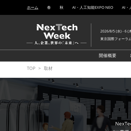
Press
ス
ホーム
春
秋
AI・人工知能EXPO NEO
AI・
Escape
キ
to
ッ
close
プ
the
2026/8/5 (水) - 6 (
し
menu.
東京国際フォーラ
て
進
む
開催概要
AI・人工知
TOP
取材
ブロックチェ
量子コンピ
EXPO
AI時代の
EXPO
ヒューマノ
NexT
EXPO