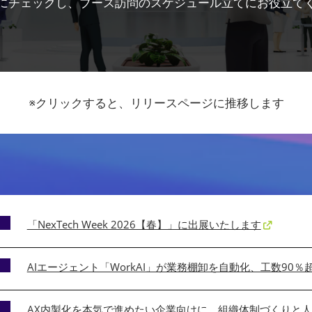
にチェックし、ブース訪問のスケジュール立てにお役立て
 EXPO
展
※クリックすると、リリースページに推移します
「NexTech Week 2026【春】」に出展いたします
AIエージェント「WorkAI」が業務棚卸を自動化、工数90
AX内製化を本気で進めたい企業向けに、組織体制づくりと人材育