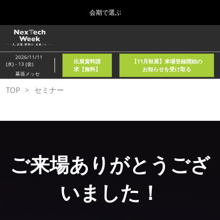
Press
ス
会期で選ぶ
Escape
キ
to
ッ
close
ホーム
グ
プ
the
ロ
2026年08月05日
し
ー
menu.
東京国際フォーラム/Tokyo International Forum
2026/11/11
出展資料請
【11月秋展】来場登録開始の
バ
(水) - 13 (金)
て
求【無料】
お知らせを受け取る
ル
幕張メッセ
進
ナ
春
TOP
セミナー
ビ
む
2027年04月21日
ゲ
東京ビッグサイト/Tokyo Big Sight, Japan
ー
シ
ョ
秋
ン
2026年11月11日
を
幕張メッセ/Makuhari Messe, Japan
折
ご来場ありがとうござ
り
た
AI・人工知能EXPO NEO
た
いました！
2026年08月05日
む
東京国際フォーラム/Tokyo International Forum