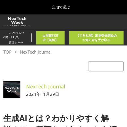
Press
ス
会期で選ぶ
Escape
キ
to
ッ
close
ホーム
グ
プ
the
ロ
2026年08月05日
し
ー
menu.
東京国際フォーラム/Tokyo International Forum
2026/11/11
出展資料請
【11月秋展】来場登録開始の
バ
(水) - 13 (金)
て
求【無料】
お知らせを受け取る
ル
幕張メッセ
進
ナ
春
TOP
NexTech Journal
ビ
む
2027年04月21日
ゲ
東京ビッグサイト/Tokyo Big Sight, Japan
ー
シ
ョ
秋
ン
2026年11月11日
を
幕張メッセ/Makuhari Messe, Japan
NexTech Journal
折
り
2024年11月29日
た
AI・人工知能EXPO NEO
た
2026年08月05日
む
東京国際フォーラム/Tokyo International Forum
生成AIとは？わかりやすく解