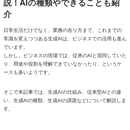
説！AIの種類やできることも紹
AI・人工知能EXPO Industry
2027年06月16日
介
東京ビッグサイト/Tokyo Big Sight, Japan
日常生活だけでなく、業務の在り方まで、これまでの
常識を変えつつある生成AIは、ビジネスでの活用も進ん
でいます。
しかし、ビジネスの現場では、従来のAIと混同していた
り、用途や役割を理解できていなかったり、というケ
ースも多いようです。
そこで本記事では、生成AIの仕組み、従来型AIとの違
い、生成AIの種類、生成AIの課題などについて解説しま
す。