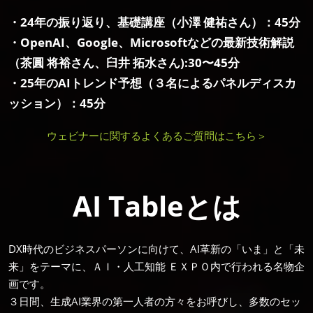
・24年の振り返り、基礎講座（小澤 健祐さん）：45分
・OpenAI、Google、Microsoftなどの最新技術解説
（茶圓 将裕さん、臼井 拓水さん):30〜45分
・25年のAIトレンド予想（３名によるパネルディスカ
ッション）：45分
ウェビナーに関するよくあるご質問はこちら＞
AI Tableとは
DX時代のビジネスパーソンに向けて、AI革新の「いま」と「未
来」をテーマに、ＡＩ・人工知能 ＥＸＰＯ内で行われる名物企
画です。
３日間、生成AI業界の第一人者の方々をお呼びし、多数のセッ