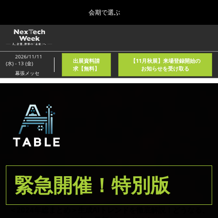
Press
ス
会期で選ぶ
Escape
キ
to
ッ
close
ホーム
グ
プ
the
ロ
2026年08月05日
し
ー
menu.
東京国際フォーラム/Tokyo International Forum
2026/11/11
出展資料請
【11月秋展】来場登録開始の
バ
(水) - 13 (金)
て
求【無料】
お知らせを受け取る
ル
幕張メッセ
進
ナ
春
ビ
む
2027年04月21日
ゲ
東京ビッグサイト/Tokyo Big Sight, Japan
ー
シ
ョ
秋
ン
2026年11月11日
を
幕張メッセ/Makuhari Messe, Japan
折
り
た
AI・人工知能EXPO NEO
緊急開催！特別版
た
2026年08月05日
む
東京国際フォーラム/Tokyo International Forum
＜2024年総まとめ＞生成AIトレンドを徹底解説！どうなる、