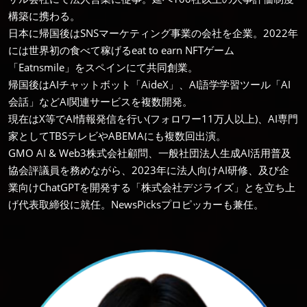
構築に携わる。
日本に帰国後はSNSマーケティング事業の会社を企業。2022年
には世界初の食べて稼げるeat to earn NFTゲーム
「Eatnsmile」をスペインにて共同創業。
帰国後はAIチャットボット「AideX」、AI語学学習ツール「AI
会話」などAI関連サービスを複数開発。
現在はX等でAI情報発信を行い(フォロワー11万人以上)、AI専門
家としてTBSテレビやABEMAにも複数回出演。
GMO AI & Web3株式会社顧問、一般社団法人生成AI活用普及
協会評議員を務めながら、2023年に法人向けAI研修、及び企
業向けChatGPTを開発する「株式会社デジライズ」とを立ち上
げ代表取締役に就任。NewsPicksプロピッカーも兼任。