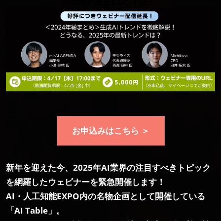
AI・人工知能EXPO Industry
2025年の最新トレンドは？
2027年06月16日
東京ビッグサイト/Tokyo Big Sight, Japan
お申込みはこちら ＞
新年を迎えた今、2025年AI業界の注目すべきトピック
を網羅したウェビナーを緊急開催します！
AI・人工知能EXPO内の名物企画として開催している
「AI Table」。