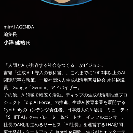
mirAI AGENDA
編集長
小澤 健祐
氏
「人間とAIが共存する社会をつくる」がビジョン。
書籍「生成ＡＩ導入の教科書」。これまでに1000本以上のAI
関連記事を執筆。一般社団法人生成AI活用普及協会 常任協議
員。Google「Gemini」アドバイザー。
その他、AI領域で幅広く活動。ディップの生成AI活用推進プロ
ジェクト「dip AI Force」の推進、生成AI教育事業を展開する
Cynthialyのコンテンツ責任者、日本最大のAI活用コミュニティ
「SHIFT AI」のモデレーター&パートナーインフルエンサー、
社長のAI化を進めるサービス「AI社長」を運営するTHA顧問、
東大発AIスタートアップ Lightblue顧問、生成AIとエンターテ