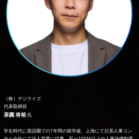
（株）デジライズ
代表取締役
茶圓 将裕
氏
学生時代に英語圏での1年間の留学後、上海にて日系人事コン
サル会社にて法人営業に従事。延べ100社以上の人事評価制度