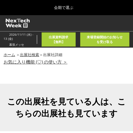
Press
ス
会期で選ぶ
Escape
キ
to
ッ
close
ホーム
グ
プ
the
ロ
2026年08月05日
し
ー
menu.
東京国際フォーラム/Tokyo International Forum
2026/11/11 (水) -
出展資料請求
来場登録開始のお知らせ
バ
13 (金)
て
【無料】
を受け取る
ル
幕張メッセ
進
ナ
春
ビ
ホーム
＞
出展社検索
＞出展社詳細
む
2027年04月21日
ゲ
お気に入り機能 (♡) の使い方 ＞
東京ビッグサイト/Tokyo Big Sight, Japan
ー
シ
ョ
秋
ン
2026年11月11日
を
幕張メッセ/Makuhari Messe, Japan
折
り
この出展社を見ている人は、こ
た
AI・人工知能EXPO NEO
た
ちらの出展社も見ています
2026年08月05日
む
東京国際フォーラム/Tokyo International Forum