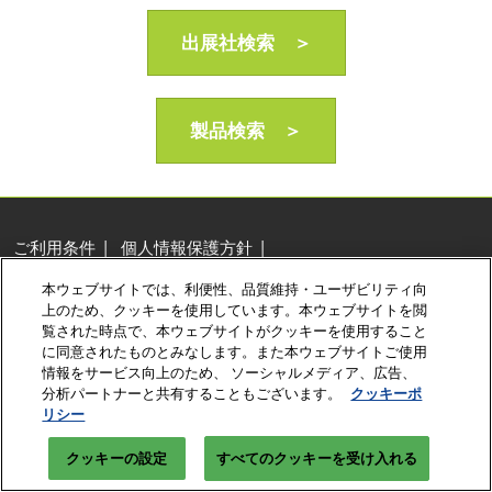
AI・人工知能EXPO Industry
2027年06月16日
出展社検索 ＞
東京ビッグサイト/Tokyo Big Sight, Japan
製品検索 ＞
ご利用条件
個人情報保護方針
個人情報に関する修正・利用停止など
本ウェブサイトでは、利便性、品質維持・ユーザビリティ向
展示会・セミナー参加ポリシー
クッキーポリシー
上のため、クッキーを使用しています。本ウェブサイトを閲
クッキーの設定
覧された時点で、本ウェブサイトがクッキーを使用すること
に同意されたものとみなします。また本ウェブサイトご使用
Copyright © RX Japan Ltd.
情報をサービス向上のため、 ソーシャルメディア、広告、
分析パートナーと共有することもございます。
クッキーポ
リシー
クッキーの設定
すべてのクッキーを受け入れる