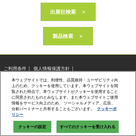
AI・人工知能EXPO Industry
2027年06月16日
出展社検索 ＞
東京ビッグサイト/Tokyo Big Sight, Japan
製品検索 ＞
ご利用条件
個人情報保護方針
個人情報に関する修正・利用停止など
本ウェブサイトでは、利便性、品質維持・ユーザビリティ向
展示会・セミナー参加ポリシー
クッキーポリシー
上のため、クッキーを使用しています。本ウェブサイトを閲
クッキーの設定
覧された時点で、本ウェブサイトがクッキーを使用すること
に同意されたものとみなします。また本ウェブサイトご使用
Copyright © RX Japan Ltd.
情報をサービス向上のため、 ソーシャルメディア、広告、
分析パートナーと共有することもございます。
クッキーポ
リシー
クッキーの設定
すべてのクッキーを受け入れる