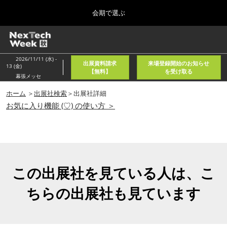
Press
ス
会期で選ぶ
Escape
キ
to
ッ
close
ホーム
グ
プ
the
ロ
2026年08月05日
し
ー
menu.
東京国際フォーラム/Tokyo International Forum
2026/11/11 (水) -
出展資料請求
来場登録開始のお知らせ
バ
13 (金)
て
【無料】
を受け取る
ル
幕張メッセ
進
ナ
春
ビ
ホーム
＞
出展社検索
＞出展社詳細
む
2027年04月21日
ゲ
お気に入り機能 (♡) の使い方 ＞
東京ビッグサイト/Tokyo Big Sight, Japan
ー
シ
ョ
秋
ン
2026年11月11日
を
幕張メッセ/Makuhari Messe, Japan
折
り
この出展社を見ている人は、こ
た
AI・人工知能EXPO NEO
た
ちらの出展社も見ています
2026年08月05日
む
東京国際フォーラム/Tokyo International Forum