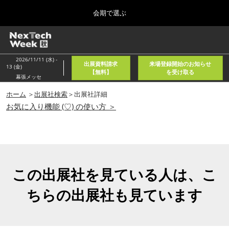
Press
ス
会期で選ぶ
Escape
キ
to
ッ
close
ホーム
グ
プ
the
ロ
2026年08月05日
し
ー
menu.
東京国際フォーラム/Tokyo International Forum
2026/11/11 (水) -
出展資料請求
来場登録開始のお知らせ
バ
13 (金)
て
【無料】
を受け取る
ル
幕張メッセ
進
ナ
春
ビ
ホーム
＞
出展社検索
＞出展社詳細
む
2027年04月21日
ゲ
お気に入り機能 (♡) の使い方 ＞
東京ビッグサイト/Tokyo Big Sight, Japan
ー
シ
ョ
秋
ン
2026年11月11日
を
幕張メッセ/Makuhari Messe, Japan
折
り
この出展社を見ている人は、こ
た
AI・人工知能EXPO NEO
た
ちらの出展社も見ています
2026年08月05日
む
東京国際フォーラム/Tokyo International Forum