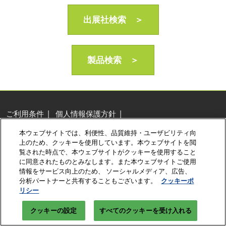
AI・人工知能EXPO Industry
2027年06月16日
出展社検索 ＞
東京ビッグサイト/Tokyo Big Sight, Japan
製品検索 ＞
ご利用条件
個人情報保護方針
個人情報に関する修正・利用停止など
本ウェブサイトでは、利便性、品質維持・ユーザビリティ向
展示会・セミナー参加ポリシー
クッキーポリシー
上のため、クッキーを使用しています。本ウェブサイトを閲
クッキーの設定
覧された時点で、本ウェブサイトがクッキーを使用すること
に同意されたものとみなします。また本ウェブサイトご使用
Copyright © RX Japan Ltd.
情報をサービス向上のため、 ソーシャルメディア、広告、
分析パートナーと共有することもございます。
クッキーポ
リシー
クッキーの設定
すべてのクッキーを受け入れる