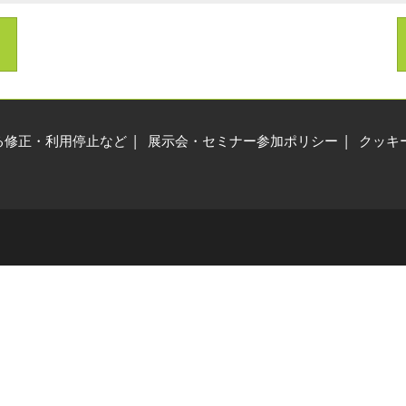
ィジカルAI EXPO
R産業活用展
る修正・利用停止など
展示会・セミナー参加ポリシー
クッキ