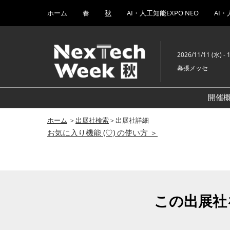
Press
ス
ホーム
春
秋
AI・人工知能EXPO NEO
AI・
Escape
キ
to
ッ
close
プ
the
2026/11/11 (水) - 
し
menu.
幕張メッセ
て
進
む
開催
A
ホーム
＞
出展社検索
＞出展社詳細
お気に入り機能 (♡) の使い方 ＞
ブ
E
E
この出展社
E