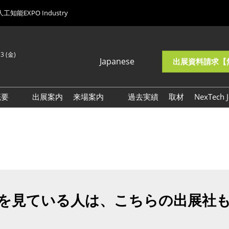
人工知能EXPO Industry
13 (金)
Japanese
出展資料請求【
Japanese
Korean (Naver
概要
出展案内
来場案内
過去実績
取材
NexTech J
Blog)
I・人工知能EXPO
交通アクセス
ロックチェーンEXPO
来場に関するご質問
量子コンピューティング
展示会・セミナー参加ポリ
XPO
シー
AI時代の人材・組織改革
XPO
を見ている人は、こちらの出展社
ヒューマノイドロボット
XPO