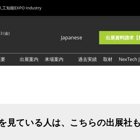
人工知能EXPO Industry
13 (金)
Japanese
出展資料請求【
Japanese
Korean (Naver
概要
出展案内
来場案内
過去実績
取材
NexTech J
Blog)
I・人工知能EXPO
交通アクセス
ロックチェーンEXPO
来場に関するご質問
量子コンピューティング
展示会・セミナー参加ポリ
XPO
シー
AI時代の人材・組織改革
XPO
を見ている人は、こちらの出展社
ヒューマノイドロボット
XPO