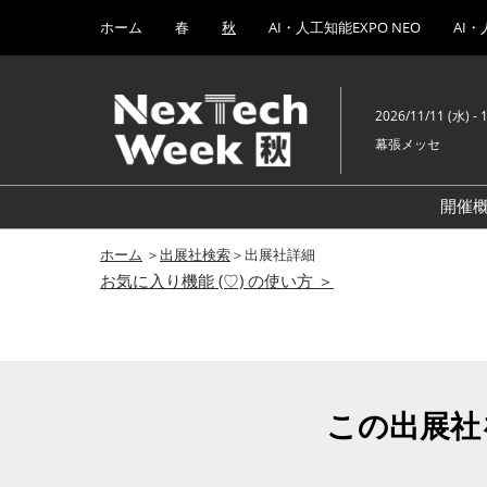
Press
ス
ホーム
春
秋
AI・人工知能EXPO NEO
AI・
Escape
キ
to
ッ
close
プ
the
2026/11/11 (水) - 
し
menu.
幕張メッセ
て
進
む
開催
A
ホーム
＞
出展社検索
＞出展社詳細
お気に入り機能 (♡) の使い方 ＞
ブ
E
E
この出展社
E