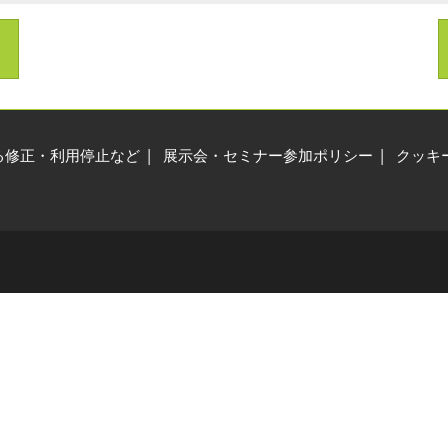
ィジカルAI EXPO
R産業活用展
る修正・利用停止など
展示会・セミナー参加ポリシー
クッキ