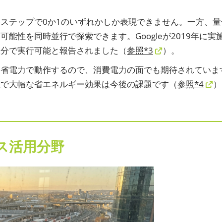
ステップで0か1のいずれかしか表現できません。一方、量
能性を同時並行で探索できます。Googleが2019年に
数分で実行可能と報告されました（
参照*3
）。
ら省電力で動作するので、消費電力の面でも期待されていま
上で大幅な省エネルギー効果は今後の課題です（
参照*4
）
ス活用分野