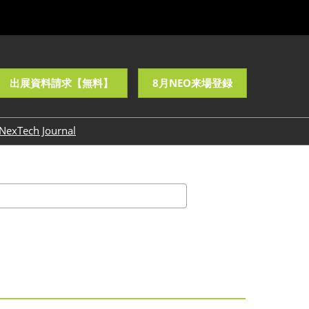
出展資料請求【無料】
8月NEO来場登録
NexTech Journal
バナーダウンロード
検
索