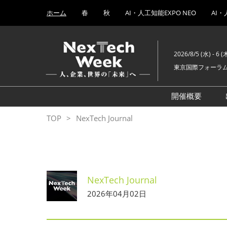
Press
ス
ホーム
春
秋
AI・人工知能EXPO NEO
AI・
Escape
キ
to
ッ
close
プ
the
2026/8/5 (水) - 6 (
し
menu.
東京国際フォーラ
て
進
む
開催概要
AI・人工知
TOP
NexTech Journal
ブロックチェ
量子コンピ
EXPO
NexTech Journal
AI時代の
EXPO
2026年04月02日
ヒューマノ
EXPO