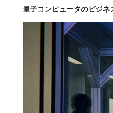
フィジカルAI
量子コンピュータのビジネ
XR産業活用