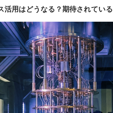
 EXPO
ス活用はどうなる？期待されている
展