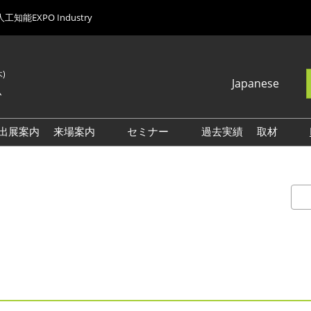
人工知能EXPO Industry
木)
Japanese
ム
Japanese
English
出展案内
来場案内
セミナー
過去実績
取材
Korean (Naver
能EXPO
【春展】来場案内
【受付中】AI・人工知能
ロゴ・
Blog)
EXPO NEOセミナー
ーンEXPO
【秋展】来場案内
【過去開催】
ューティング
【NEO】来場案内
NexTechWeek26春セミナー
展示会・セミナー参加ポリ
人材・組織改革
シー
イドロボット