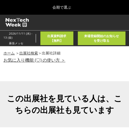
Press
ス
会期で選ぶ
Escape
キ
to
ッ
close
ホーム
グ
プ
the
ロ
2026年08月05日
し
ー
menu.
東京国際フォーラム/Tokyo International Forum
2026/11/11 (水) -
出展資料請求
来場登録開始のお知らせ
バ
13 (金)
て
【無料】
を受け取る
ル
幕張メッセ
進
ナ
春
ビ
ホーム
＞
出展社検索
＞出展社詳細
む
2027年04月21日
ゲ
お気に入り機能 (♡) の使い方 ＞
東京ビッグサイト/Tokyo Big Sight, Japan
ー
シ
ョ
秋
ン
2026年11月11日
を
幕張メッセ/Makuhari Messe, Japan
折
り
この出展社を見ている人は、こ
た
AI・人工知能EXPO NEO
た
ちらの出展社も見ています
2026年08月05日
む
東京国際フォーラム/Tokyo International Forum