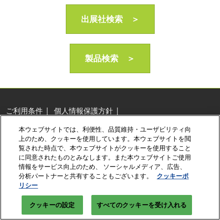
AI・人工知能EXPO Industry
2027年06月16日
出展社検索 ＞
東京ビッグサイト/Tokyo Big Sight, Japan
製品検索 ＞
ご利用条件
個人情報保護方針
個人情報に関する修正・利用停止など
本ウェブサイトでは、利便性、品質維持・ユーザビリティ向
展示会・セミナー参加ポリシー
クッキーポリシー
上のため、クッキーを使用しています。本ウェブサイトを閲
クッキーの設定
覧された時点で、本ウェブサイトがクッキーを使用すること
に同意されたものとみなします。また本ウェブサイトご使用
Copyright © RX Japan Ltd.
情報をサービス向上のため、 ソーシャルメディア、広告、
分析パートナーと共有することもございます。
クッキーポ
リシー
クッキーの設定
すべてのクッキーを受け入れる