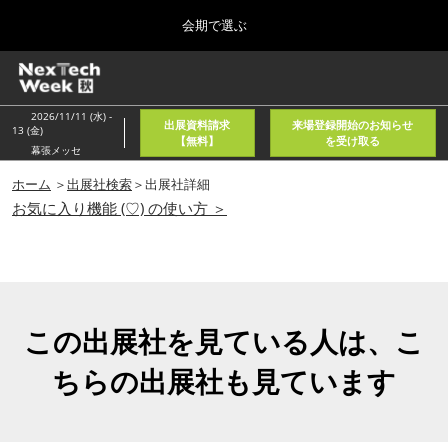
Press
ス
会期で選ぶ
Escape
キ
to
ッ
close
ホーム
グ
プ
the
ロ
2026年08月05日
し
ー
menu.
東京国際フォーラム/Tokyo International Forum
2026/11/11 (水) -
出展資料請求
来場登録開始のお知らせ
バ
13 (金)
て
【無料】
を受け取る
ル
幕張メッセ
進
ナ
春
ビ
ホーム
＞
出展社検索
＞出展社詳細
む
2027年04月21日
ゲ
お気に入り機能 (♡) の使い方 ＞
東京ビッグサイト/Tokyo Big Sight, Japan
ー
シ
ョ
秋
ン
2026年11月11日
を
幕張メッセ/Makuhari Messe, Japan
折
り
この出展社を見ている人は、こ
た
AI・人工知能EXPO NEO
た
ちらの出展社も見ています
2026年08月05日
む
東京国際フォーラム/Tokyo International Forum