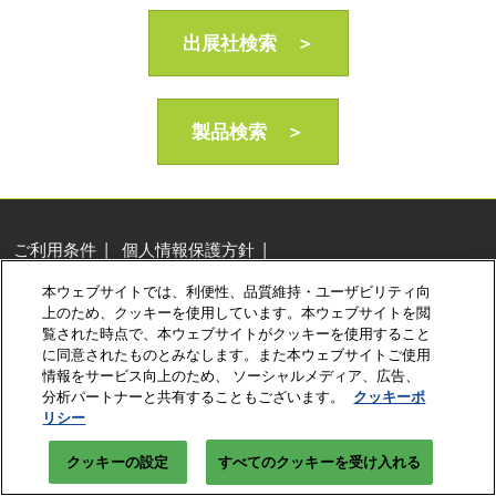
AI・人工知能EXPO Industry
2027年06月16日
出展社検索 ＞
東京ビッグサイト/Tokyo Big Sight, Japan
製品検索 ＞
ご利用条件
個人情報保護方針
個人情報に関する修正・利用停止など
本ウェブサイトでは、利便性、品質維持・ユーザビリティ向
展示会・セミナー参加ポリシー
クッキーポリシー
上のため、クッキーを使用しています。本ウェブサイトを閲
クッキーの設定
覧された時点で、本ウェブサイトがクッキーを使用すること
に同意されたものとみなします。また本ウェブサイトご使用
Copyright © RX Japan Ltd.
情報をサービス向上のため、 ソーシャルメディア、広告、
分析パートナーと共有することもございます。
クッキーポ
リシー
クッキーの設定
すべてのクッキーを受け入れる