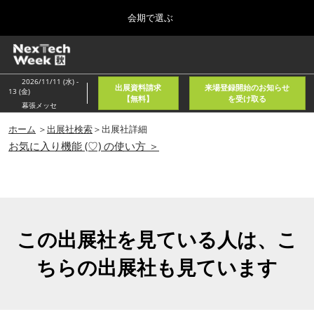
Press
ス
会期で選ぶ
Escape
キ
to
ッ
close
ホーム
グ
プ
the
ロ
2026年08月05日
し
ー
menu.
東京国際フォーラム/Tokyo International Forum
2026/11/11 (水) -
出展資料請求
来場登録開始のお知らせ
バ
13 (金)
て
【無料】
を受け取る
ル
幕張メッセ
進
ナ
春
ビ
ホーム
＞
出展社検索
＞出展社詳細
む
2027年04月21日
ゲ
お気に入り機能 (♡) の使い方 ＞
東京ビッグサイト/Tokyo Big Sight, Japan
ー
シ
ョ
秋
ン
2026年11月11日
を
幕張メッセ/Makuhari Messe, Japan
折
り
この出展社を見ている人は、こ
た
AI・人工知能EXPO NEO
た
ちらの出展社も見ています
2026年08月05日
む
東京国際フォーラム/Tokyo International Forum