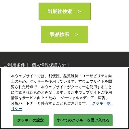
AI・人工知能EXPO Industry
2027年06月16日
出展社検索 ＞
東京ビッグサイト/Tokyo Big Sight, Japan
製品検索 ＞
ご利用条件
個人情報保護方針
個人情報に関する修正・利用停止など
本ウェブサイトでは、利便性、品質維持・ユーザビリティ向
展示会・セミナー参加ポリシー
クッキーポリシー
上のため、クッキーを使用しています。本ウェブサイトを閲
クッキーの設定
覧された時点で、本ウェブサイトがクッキーを使用すること
に同意されたものとみなします。また本ウェブサイトご使用
Copyright © RX Japan Ltd.
情報をサービス向上のため、 ソーシャルメディア、広告、
分析パートナーと共有することもございます。
クッキーポ
リシー
クッキーの設定
すべてのクッキーを受け入れる