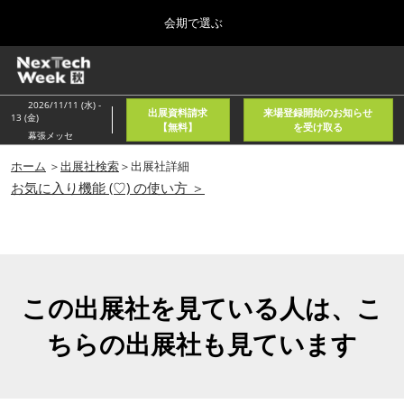
Press
ス
会期で選ぶ
Escape
キ
to
ッ
close
ホーム
グ
プ
the
ロ
2026年08月05日
し
ー
menu.
東京国際フォーラム/Tokyo International Forum
2026/11/11 (水) -
出展資料請求
来場登録開始のお知らせ
バ
13 (金)
て
【無料】
を受け取る
ル
幕張メッセ
進
ナ
春
ビ
ホーム
＞
出展社検索
＞出展社詳細
む
2027年04月21日
ゲ
お気に入り機能 (♡) の使い方 ＞
東京ビッグサイト/Tokyo Big Sight, Japan
ー
シ
ョ
秋
ン
2026年11月11日
を
幕張メッセ/Makuhari Messe, Japan
折
り
この出展社を見ている人は、こ
た
AI・人工知能EXPO NEO
た
ちらの出展社も見ています
2026年08月05日
む
東京国際フォーラム/Tokyo International Forum