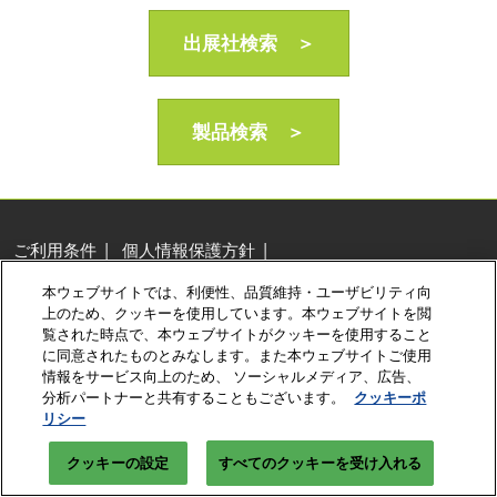
AI・人工知能EXPO Industry
2027年06月16日
出展社検索 ＞
東京ビッグサイト/Tokyo Big Sight, Japan
製品検索 ＞
ご利用条件
個人情報保護方針
個人情報に関する修正・利用停止など
本ウェブサイトでは、利便性、品質維持・ユーザビリティ向
展示会・セミナー参加ポリシー
クッキーポリシー
上のため、クッキーを使用しています。本ウェブサイトを閲
クッキーの設定
覧された時点で、本ウェブサイトがクッキーを使用すること
に同意されたものとみなします。また本ウェブサイトご使用
Copyright © RX Japan Ltd.
情報をサービス向上のため、 ソーシャルメディア、広告、
分析パートナーと共有することもございます。
クッキーポ
リシー
クッキーの設定
すべてのクッキーを受け入れる