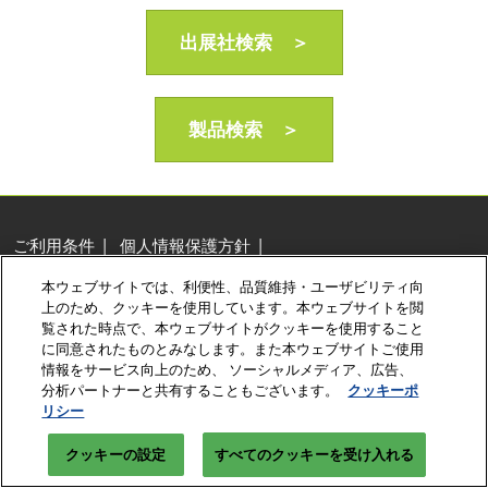
AI・人工知能EXPO Industry
2027年06月16日
出展社検索 ＞
東京ビッグサイト/Tokyo Big Sight, Japan
製品検索 ＞
ご利用条件
個人情報保護方針
個人情報に関する修正・利用停止など
本ウェブサイトでは、利便性、品質維持・ユーザビリティ向
展示会・セミナー参加ポリシー
クッキーポリシー
上のため、クッキーを使用しています。本ウェブサイトを閲
クッキーの設定
覧された時点で、本ウェブサイトがクッキーを使用すること
に同意されたものとみなします。また本ウェブサイトご使用
Copyright © RX Japan Ltd.
情報をサービス向上のため、 ソーシャルメディア、広告、
分析パートナーと共有することもございます。
クッキーポ
リシー
クッキーの設定
すべてのクッキーを受け入れる