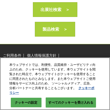
AI・人工知能EXPO Industry
2027年06月16日
出展社検索 ＞
東京ビッグサイト/Tokyo Big Sight, Japan
製品検索 ＞
ご利用条件
個人情報保護方針
個人情報に関する修正・利用停止など
本ウェブサイトでは、利便性、品質維持・ユーザビリティ向
展示会・セミナー参加ポリシー
クッキーポリシー
上のため、クッキーを使用しています。本ウェブサイトを閲
クッキーの設定
覧された時点で、本ウェブサイトがクッキーを使用すること
に同意されたものとみなします。また本ウェブサイトご使用
Copyright © RX Japan Ltd.
情報をサービス向上のため、 ソーシャルメディア、広告、
分析パートナーと共有することもございます。
クッキーポ
リシー
クッキーの設定
すべてのクッキーを受け入れる