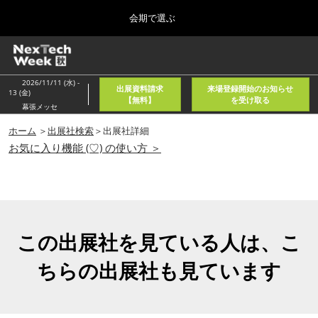
Press
ス
会期で選ぶ
Escape
キ
to
ッ
close
ホーム
グ
プ
the
ロ
2026年08月05日
し
ー
menu.
東京国際フォーラム/Tokyo International Forum
2026/11/11 (水) -
出展資料請求
来場登録開始のお知らせ
バ
13 (金)
て
【無料】
を受け取る
ル
幕張メッセ
進
ナ
春
ビ
ホーム
＞
出展社検索
＞出展社詳細
む
2027年04月21日
ゲ
お気に入り機能 (♡) の使い方 ＞
東京ビッグサイト/Tokyo Big Sight, Japan
ー
シ
ョ
秋
ン
2026年11月11日
を
幕張メッセ/Makuhari Messe, Japan
折
り
この出展社を見ている人は、こ
た
AI・人工知能EXPO NEO
た
ちらの出展社も見ています
2026年08月05日
む
東京国際フォーラム/Tokyo International Forum