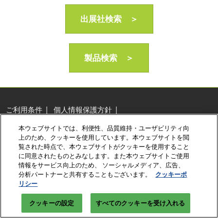
AI・人工知能EXPO Industry
2027年06月16日
出展社検索 ＞
東京ビッグサイト/Tokyo Big Sight, Japan
製品検索 ＞
ご利用条件
個人情報保護方針
個人情報に関する修正・利用停止など
本ウェブサイトでは、利便性、品質維持・ユーザビリティ向
展示会・セミナー参加ポリシー
クッキーポリシー
上のため、クッキーを使用しています。本ウェブサイトを閲
クッキーの設定
覧された時点で、本ウェブサイトがクッキーを使用すること
に同意されたものとみなします。また本ウェブサイトご使用
Copyright © RX Japan Ltd.
情報をサービス向上のため、 ソーシャルメディア、広告、
分析パートナーと共有することもございます。
クッキーポ
リシー
クッキーの設定
すべてのクッキーを受け入れる