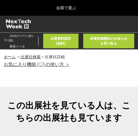
Press
ス
会期で選ぶ
Escape
キ
to
ッ
close
ホーム
グ
プ
the
ロ
2026年08月05日
し
ー
menu.
東京国際フォーラム/Tokyo International Forum
2026/11/11 (水) -
出展資料請求
来場登録開始のお知らせ
バ
13 (金)
て
【無料】
を受け取る
ル
幕張メッセ
進
ナ
春
ビ
ホーム
＞
出展社検索
＞出展社詳細
む
2027年04月21日
ゲ
お気に入り機能 (♡) の使い方 ＞
東京ビッグサイト/Tokyo Big Sight, Japan
ー
シ
ョ
秋
ン
2026年11月11日
を
幕張メッセ/Makuhari Messe, Japan
折
り
この出展社を見ている人は、こ
た
AI・人工知能EXPO NEO
た
ちらの出展社も見ています
2026年08月05日
む
東京国際フォーラム/Tokyo International Forum