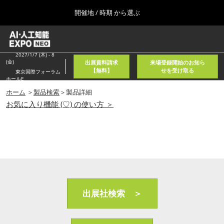
Press
ス
開催地 / 時期 から選ぶ
Escape
キ
to
ッ
close
ホーム
グ
プ
the
ロ
2026年08月05日
し
ー
2027/1/7 (木) - 8
menu.
東京国際フォーラム/Tokyo International Forum
(金)
出展資料請求
来場登録開始のお知ら
バ
て
【無料】
せを受け取る
東京国際フォーラム
ル
ホールE
進
ナ
春
ビ
ホーム
＞
製品検索
＞製品詳細
む
2027年04月21日
ゲ
お気に入り機能 (♡) の使い方 ＞
東京ビッグサイト/Tokyo Big Sight, Japan
ー
シ
ョ
秋
ン
2026年11月11日
を
幕張メッセ/Makuhari Messe, Japan
折
り
た
AI・人工知能EXPO NEO
た
2026年08月05日
む
出展社検索 ＞
東京国際フォーラム/Tokyo International Forum