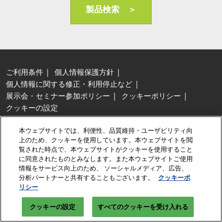
AI・人工知能EXPO Industry
製品検索 ＞
2027年06月16日
東京ビッグサイト/Tokyo Big Sight, Japan
ご利用条件
個人情報保護方針
個人情報に関する修正・利用停止など
展示会・セミナー参加ポリシー
クッキーポリシー
クッキーの設定
Copyright © RX Japan Ltd.
本ウェブサイトでは、利便性、品質維持・ユーザビリティ向
上のため、クッキーを使用しています。本ウェブサイトを閲
覧された時点で、本ウェブサイトがクッキーを使用すること
に同意されたものとみなします。また本ウェブサイトご使用
情報をサービス向上のため、 ソーシャルメディア、広告、
分析パートナーと共有することもございます。
クッキーポ
リシー
クッキーの設定
すべてのクッキーを受け入れる