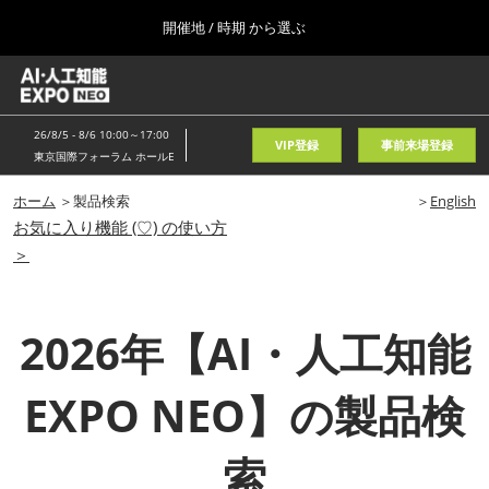
Press
ス
開催地 / 時期 から選ぶ
Escape
キ
to
ッ
close
ホーム
グ
プ
the
ロ
2026年08月05日
し
ー
menu.
東京国際フォーラム/Tokyo International Forum
26/8/5 - 8/6 10:00～17:00
バ
VIP登録
事前来場登録
て
東京国際フォーラム ホールE
ル
進
ナ
春
ビ
ホーム
＞製品検索
＞
English
む
2027年04月21日
ゲ
お気に入り機能 (♡) の使い方
東京ビッグサイト/Tokyo Big Sight, Japan
ー
＞
シ
ョ
秋
ン
2026年11月11日
を
幕張メッセ/Makuhari Messe, Japan
2026年【AI・人工知能
折
り
た
AI・人工知能EXPO NEO
EXPO NEO】の製品検
た
2026年08月05日
む
東京国際フォーラム/Tokyo International Forum
索