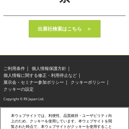
AI・人工知能EXPO Industry
2027年06月16日
東京ビッグサイト/Tokyo Big Sight, Japan
出展社検索はこちら ＞
ご利用条件
個人情報保護方針
個人情報に関する修正・利用停止など
展示会・セミナー参加ポリシー
クッキーポリシー
クッキーの設定
Copyright © RX Japan Ltd.
本ウェブサイトでは、利便性、品質維持・ユーザビリティ向
上のため、クッキーを使用しています。本ウェブサイトを閲
覧された時点で、本ウェブサイトがクッキーを使用すること