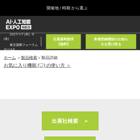
Press
ス
開催地 / 時期 から選ぶ
Escape
キ
to
ッ
close
ホーム
グ
プ
the
ロ
2026年08月05日
し
ー
2027/1/7 (木) - 8
menu.
東京国際フォーラム/Tokyo International Forum
(金)
出展資料請求
来場登録開始のお知ら
バ
て
【無料】
せを受け取る
東京国際フォーラム
ル
ホールE
進
ナ
春
ビ
ホーム
＞
製品検索
＞製品詳細
む
2027年04月21日
ゲ
お気に入り機能 (♡) の使い方 ＞
東京ビッグサイト/Tokyo Big Sight, Japan
ー
シ
ョ
秋
ン
2026年11月11日
を
幕張メッセ/Makuhari Messe, Japan
折
り
た
AI・人工知能EXPO NEO
た
2026年08月05日
む
出展社検索 ＞
東京国際フォーラム/Tokyo International Forum