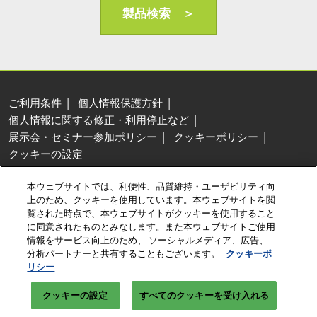
AI・人工知能EXPO Industry
製品検索 ＞
2027年06月16日
東京ビッグサイト/Tokyo Big Sight, Japan
ご利用条件
個人情報保護方針
個人情報に関する修正・利用停止など
展示会・セミナー参加ポリシー
クッキーポリシー
クッキーの設定
Copyright © RX Japan Ltd.
本ウェブサイトでは、利便性、品質維持・ユーザビリティ向
上のため、クッキーを使用しています。本ウェブサイトを閲
覧された時点で、本ウェブサイトがクッキーを使用すること
に同意されたものとみなします。また本ウェブサイトご使用
情報をサービス向上のため、 ソーシャルメディア、広告、
分析パートナーと共有することもございます。
クッキーポ
リシー
クッキーの設定
すべてのクッキーを受け入れる