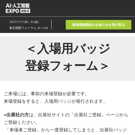
ス
キ
ッ
2027/1/7 (木) - 8 (金)
来場登録開始のお知らせを受け取る
プ
東京国際フォーラム ホールE
し
て
＜入場用バッジ
進
む
登録フォーム＞
ご来場には、事前の来場登録が必要です。
来場登録をすると、入場用バッジが発行されます。
※
出展社の方
は、出展社サイトの「出展社ご登録」ページから
ご登録ください。
「来場者ご登録」から一度登録してしまうと、出展社バッジ