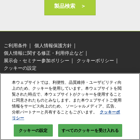
AI・人工知能EXPO Industry
製品検索 ＞
2027年06月16日
東京ビッグサイト/Tokyo Big Sight, Japan
ご利用条件
個人情報保護方針
個人情報に関する修正・利用停止など
展示会・セミナー参加ポリシー
クッキーポリシー
クッキーの設定
Copyright © RX Japan Ltd.
本ウェブサイトでは、利便性、品質維持・ユーザビリティ向
上のため、クッキーを使用しています。本ウェブサイトを閲
覧された時点で、本ウェブサイトがクッキーを使用すること
に同意されたものとみなします。また本ウェブサイトご使用
情報をサービス向上のため、 ソーシャルメディア、広告、
分析パートナーと共有することもございます。
クッキーポ
リシー
クッキーの設定
すべてのクッキーを受け入れる