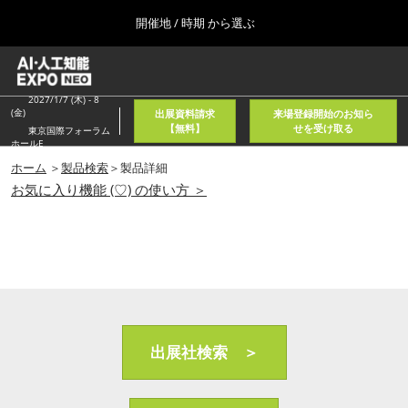
Press
ス
開催地 / 時期 から選ぶ
Escape
キ
to
ッ
close
ホーム
グ
プ
the
ロ
2026年08月05日
し
ー
2027/1/7 (木) - 8
menu.
東京国際フォーラム/Tokyo International Forum
(金)
出展資料請求
来場登録開始のお知ら
バ
て
【無料】
せを受け取る
東京国際フォーラム
ル
ホールE
進
ナ
春
ビ
ホーム
＞
製品検索
＞製品詳細
む
2027年04月21日
ゲ
お気に入り機能 (♡) の使い方 ＞
東京ビッグサイト/Tokyo Big Sight, Japan
ー
シ
ョ
秋
ン
2026年11月11日
を
幕張メッセ/Makuhari Messe, Japan
折
り
た
AI・人工知能EXPO NEO
た
2026年08月05日
む
出展社検索 ＞
東京国際フォーラム/Tokyo International Forum