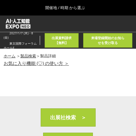
Press
ス
開催地 / 時期 から選ぶ
Escape
キ
to
ッ
close
ホーム
グ
プ
the
ロ
2026年08月05日
し
ー
2027/1/7 (木) - 8
menu.
東京国際フォーラム/Tokyo International Forum
(金)
出展資料請求
来場登録開始のお知ら
バ
て
【無料】
せを受け取る
東京国際フォーラム
ル
ホールE
進
ナ
春
ビ
ホーム
＞
製品検索
＞製品詳細
む
2027年04月21日
ゲ
お気に入り機能 (♡) の使い方 ＞
東京ビッグサイト/Tokyo Big Sight, Japan
ー
シ
ョ
秋
ン
2026年11月11日
を
幕張メッセ/Makuhari Messe, Japan
折
り
た
AI・人工知能EXPO NEO
た
2026年08月05日
む
出展社検索 ＞
東京国際フォーラム/Tokyo International Forum