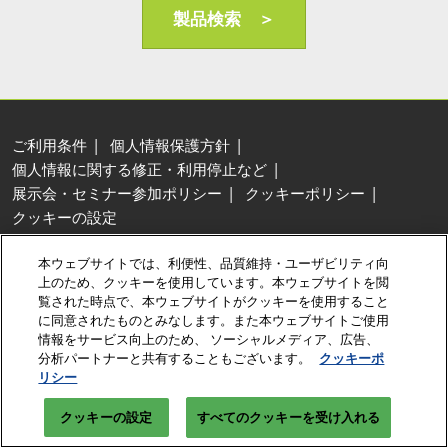
AI・人工知能EXPO Industry
製品検索 ＞
2027年06月16日
東京ビッグサイト/Tokyo Big Sight, Japan
ご利用条件
個人情報保護方針
個人情報に関する修正・利用停止など
展示会・セミナー参加ポリシー
クッキーポリシー
クッキーの設定
Copyright © RX Japan Ltd.
本ウェブサイトでは、利便性、品質維持・ユーザビリティ向
上のため、クッキーを使用しています。本ウェブサイトを閲
覧された時点で、本ウェブサイトがクッキーを使用すること
に同意されたものとみなします。また本ウェブサイトご使用
情報をサービス向上のため、 ソーシャルメディア、広告、
分析パートナーと共有することもございます。
クッキーポ
リシー
クッキーの設定
すべてのクッキーを受け入れる