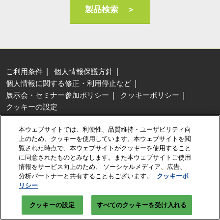
AI・人工知能EXPO Industry
製品検索 ＞
2027年06月16日
東京ビッグサイト/Tokyo Big Sight, Japan
ご利用条件
個人情報保護方針
個人情報に関する修正・利用停止など
展示会・セミナー参加ポリシー
クッキーポリシー
クッキーの設定
Copyright © RX Japan Ltd.
本ウェブサイトでは、利便性、品質維持・ユーザビリティ向
上のため、クッキーを使用しています。本ウェブサイトを閲
覧された時点で、本ウェブサイトがクッキーを使用すること
に同意されたものとみなします。また本ウェブサイトご使用
情報をサービス向上のため、 ソーシャルメディア、広告、
分析パートナーと共有することもございます。
クッキーポ
リシー
クッキーの設定
すべてのクッキーを受け入れる