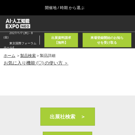
Press
ス
開催地 / 時期 から選ぶ
Escape
キ
to
ッ
close
ホーム
グ
プ
the
ロ
2026年08月05日
し
ー
2027/1/7 (木) - 8
menu.
東京国際フォーラム/Tokyo International Forum
(金)
出展資料請求
来場登録開始のお知ら
バ
て
【無料】
せを受け取る
東京国際フォーラム
ル
ホールE
進
ナ
春
ビ
ホーム
＞
製品検索
＞製品詳細
む
2027年04月21日
ゲ
お気に入り機能 (♡) の使い方 ＞
東京ビッグサイト/Tokyo Big Sight, Japan
ー
シ
ョ
秋
ン
2026年11月11日
を
幕張メッセ/Makuhari Messe, Japan
折
り
た
AI・人工知能EXPO NEO
た
2026年08月05日
む
出展社検索 ＞
東京国際フォーラム/Tokyo International Forum