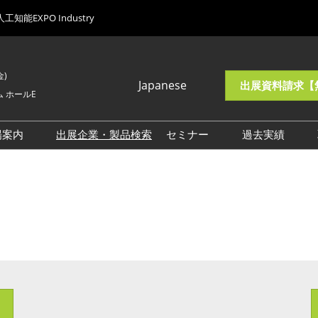
人工知能EXPO Industry
金)
Japanese
出展資料請求【
 ホールE
Japanese
English
場案内
出展企業・製品検索
セミナー
過去実績
総合来場案内
注目企画一覧
会期初日の
AXフェーズ1向け来場案内
来場者数【
AXフェーズ2向け来場案内
AXフェーズ3向け来場案内
AXフェーズ4向け来場案内
交通アクセス
来場に関するご質問