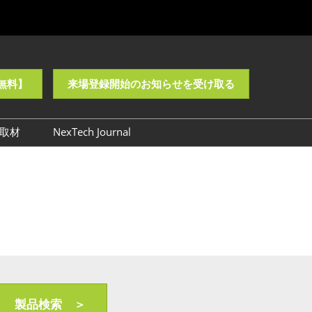
無料】
来場登録開始のお知らせを受け取る
取材
NexTech Journal
様子 【NEO】
ロゴ・バナーダウンロード
NEO】
製品検索 ＞