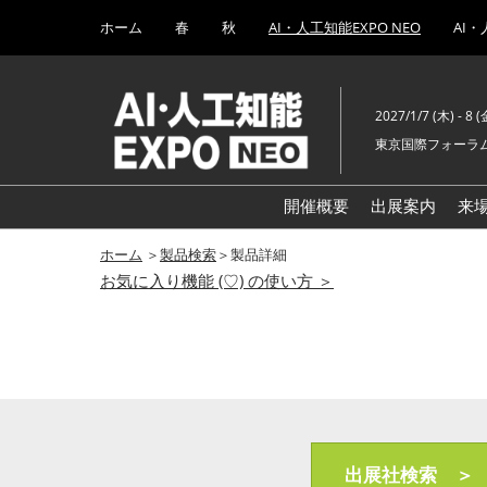
Press
ス
ホーム
春
秋
AI・人工知能EXPO NEO
AI・
Escape
キ
to
ッ
close
プ
the
2027/1/7 (木) - 8 (
し
menu.
東京国際フォーラム
て
進
む
開催概要
出展案内
来
ホーム
＞
製品検索
＞製品詳細
お気に入り機能 (♡) の使い方 ＞
出展社検索 ＞