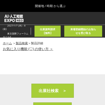
Press
ス
開催地 / 時期 から選ぶ
Escape
キ
to
ッ
close
ホーム
グ
プ
the
ロ
2026年08月05日
し
ー
2027/1/7 (木) - 8
menu.
東京国際フォーラム/Tokyo International Forum
(金)
出展資料請求
来場登録開始のお知ら
バ
て
【無料】
せを受け取る
東京国際フォーラム
ル
ホールE
進
ナ
春
ビ
ホーム
＞
製品検索
＞製品詳細
む
2027年04月21日
ゲ
お気に入り機能 (♡) の使い方 ＞
東京ビッグサイト/Tokyo Big Sight, Japan
ー
シ
ョ
秋
ン
2026年11月11日
を
幕張メッセ/Makuhari Messe, Japan
折
り
た
AI・人工知能EXPO NEO
た
2026年08月05日
む
出展社検索 ＞
東京国際フォーラム/Tokyo International Forum