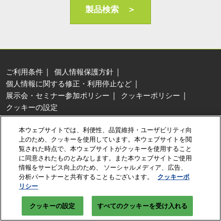
AI・人工知能EXPO Industry
製品検索 ＞
2027年06月16日
東京ビッグサイト/Tokyo Big Sight, Japan
ご利用条件
個人情報保護方針
個人情報に関する修正・利用停止など
展示会・セミナー参加ポリシー
クッキーポリシー
クッキーの設定
Copyright © RX Japan Ltd.
本ウェブサイトでは、利便性、品質維持・ユーザビリティ向
上のため、クッキーを使用しています。本ウェブサイトを閲
覧された時点で、本ウェブサイトがクッキーを使用すること
に同意されたものとみなします。また本ウェブサイトご使用
情報をサービス向上のため、 ソーシャルメディア、広告、
分析パートナーと共有することもございます。
クッキーポ
リシー
クッキーの設定
すべてのクッキーを受け入れる