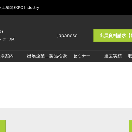
人工知能EXPO Industry
金)
Japanese
出展資料請求【
 ホールE
Japanese
English
来場案内
出展企業・製品検索
セミナー
過去実績
総合来場案内
注目企画一覧
AXフェーズ1向け来場案内
AXフェーズ2向け来場案内
AXフェーズ3向け来場案内
AXフェーズ4向け来場案内
交通アクセス
来場に関するご質問