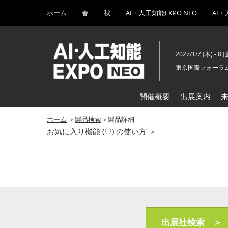
Press
ス
ホーム
春
秋
AI・人工知能EXPO NEO
AI・
Escape
キ
to
ッ
close
プ
the
2027/1/7 (木) - 8 (
し
menu.
東京国際フォーラム
て
進
む
開催概要
出展案内
ホーム
＞
製品検索
＞製品詳細
お気に入り機能 (♡) の使い方 ＞
出展社検索 ＞