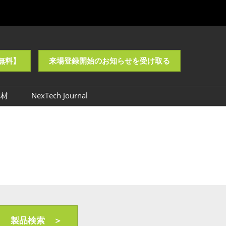
無料】
来場登録開始のお知らせを受け取る
取材
NexTech Journal
ロゴ・バナーダウンロード
製品検索 ＞