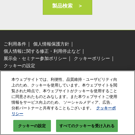
AI・人工知能EXPO Industry
製品検索 ＞
2027年06月16日
東京ビッグサイト/Tokyo Big Sight, Japan
ご利用条件
個人情報保護方針
個人情報に関する修正・利用停止など
展示会・セミナー参加ポリシー
クッキーポリシー
クッキーの設定
Copyright © RX Japan Ltd.
本ウェブサイトでは、利便性、品質維持・ユーザビリティ向
上のため、クッキーを使用しています。本ウェブサイトを閲
覧された時点で、本ウェブサイトがクッキーを使用すること
に同意されたものとみなします。また本ウェブサイトご使用
情報をサービス向上のため、 ソーシャルメディア、広告、
分析パートナーと共有することもございます。
クッキーポ
リシー
クッキーの設定
すべてのクッキーを受け入れる