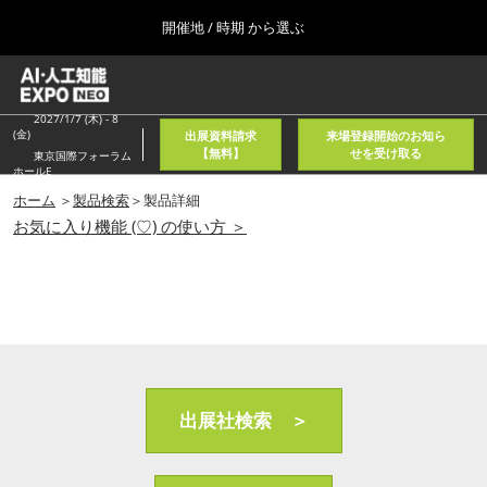
Press
ス
開催地 / 時期 から選ぶ
Escape
キ
to
ッ
close
ホーム
グ
プ
the
ロ
2026年08月05日
し
ー
2027/1/7 (木) - 8
menu.
東京国際フォーラム/Tokyo International Forum
(金)
出展資料請求
来場登録開始のお知ら
バ
て
【無料】
せを受け取る
東京国際フォーラム
ル
ホールE
進
ナ
春
ビ
ホーム
＞
製品検索
＞製品詳細
む
2027年04月21日
ゲ
お気に入り機能 (♡) の使い方 ＞
東京ビッグサイト/Tokyo Big Sight, Japan
ー
シ
ョ
秋
ン
2026年11月11日
を
幕張メッセ/Makuhari Messe, Japan
折
り
た
AI・人工知能EXPO NEO
た
2026年08月05日
む
出展社検索 ＞
東京国際フォーラム/Tokyo International Forum