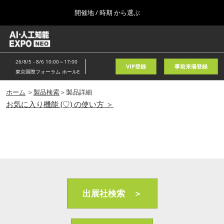
Press
ス
開催地 / 時期 から選ぶ
Escape
キ
to
ッ
close
ホーム
グ
プ
the
ロ
2026年08月05日
し
ー
menu.
東京国際フォーラム/Tokyo International Forum
26/8/5 - 8/6 10:00～17:00
バ
VIP登録
事前来場登録
て
東京国際フォーラム ホールE
ル
進
ナ
春
ビ
ホーム
＞
製品検索
＞製品詳細
む
2027年04月21日
ゲ
お気に入り機能 (♡) の使い方 ＞
東京ビッグサイト/Tokyo Big Sight, Japan
ー
シ
ョ
秋
ン
2026年11月11日
を
幕張メッセ/Makuhari Messe, Japan
折
り
た
AI・人工知能EXPO NEO
た
2026年08月05日
む
出展社検索 ＞
東京国際フォーラム/Tokyo International Forum