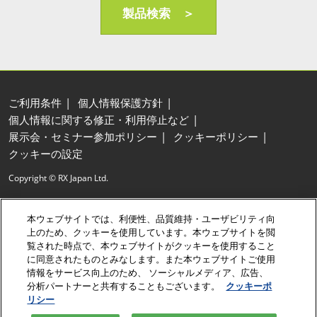
AI・人工知能EXPO Industry
製品検索 ＞
2027年06月16日
東京ビッグサイト/Tokyo Big Sight, Japan
ご利用条件
個人情報保護方針
個人情報に関する修正・利用停止など
展示会・セミナー参加ポリシー
クッキーポリシー
クッキーの設定
Copyright © RX Japan Ltd.
本ウェブサイトでは、利便性、品質維持・ユーザビリティ向
上のため、クッキーを使用しています。本ウェブサイトを閲
覧された時点で、本ウェブサイトがクッキーを使用すること
に同意されたものとみなします。また本ウェブサイトご使用
来場事前登録
デジタル来場案内図
情報をサービス向上のため、 ソーシャルメディア、広告、
分析パートナーと共有することもございます。
クッキーポ
リシー