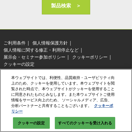
AI・人工知能EXPO Industry
製品検索 ＞
2027年06月16日
東京ビッグサイト/Tokyo Big Sight, Japan
ご利用条件
個人情報保護方針
個人情報に関する修正・利用停止など
展示会・セミナー参加ポリシー
クッキーポリシー
クッキーの設定
Copyright © RX Japan Ltd.
本ウェブサイトでは、利便性、品質維持・ユーザビリティ向
上のため、クッキーを使用しています。本ウェブサイトを閲
覧された時点で、本ウェブサイトがクッキーを使用すること
に同意されたものとみなします。また本ウェブサイトご使用
情報をサービス向上のため、 ソーシャルメディア、広告、
分析パートナーと共有することもございます。
クッキーポ
リシー
クッキーの設定
すべてのクッキーを受け入れる