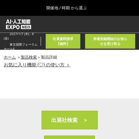
Press
ス
開催地 / 時期 から選ぶ
Escape
キ
to
ッ
close
ホーム
グ
プ
the
ロ
2026年08月05日
し
ー
2027/1/7 (木) - 8
menu.
東京国際フォーラム/Tokyo International Forum
(金)
出展資料請求
来場登録開始のお知ら
バ
て
【無料】
せを受け取る
東京国際フォーラム
ル
ホールE
進
ナ
春
ビ
ホーム
＞
製品検索
＞製品詳細
む
2027年04月21日
ゲ
お気に入り機能 (♡) の使い方 ＞
東京ビッグサイト/Tokyo Big Sight, Japan
ー
シ
ョ
秋
ン
2026年11月11日
を
幕張メッセ/Makuhari Messe, Japan
折
り
た
AI・人工知能EXPO NEO
た
2026年08月05日
む
出展社検索 ＞
東京国際フォーラム/Tokyo International Forum