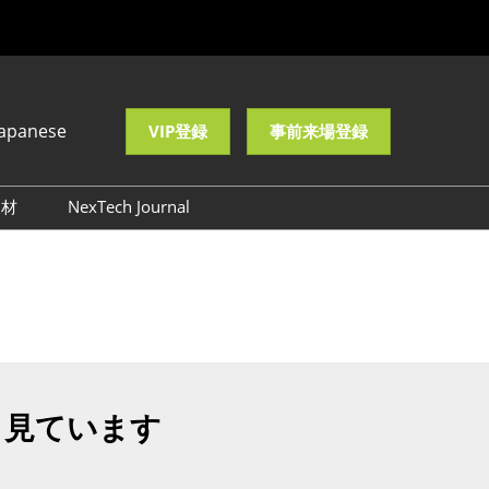
Japanese
VIP登録
事前来場登録
se
h
取材
NexTech Journal
ロゴ・バナーダウンロード
も見ています