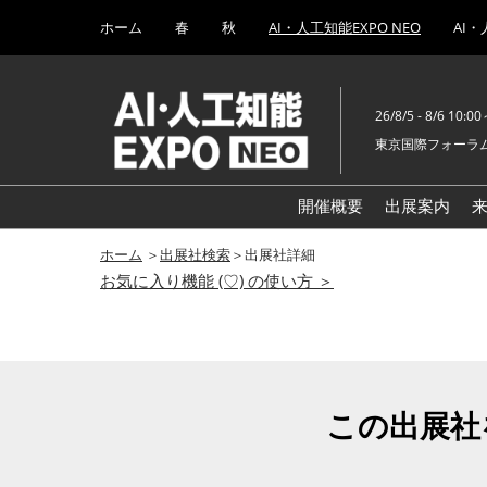
Press
ス
ホーム
春
秋
AI・人工知能EXPO NEO
AI・
Escape
キ
to
ッ
close
プ
the
26/8/5 - 8/6 10:0
し
menu.
東京国際フォーラム
て
進
む
開催概要
出展案内
ホーム
＞
出展社検索
＞出展社詳細
お気に入り機能 (♡) の使い方 ＞
この出展社