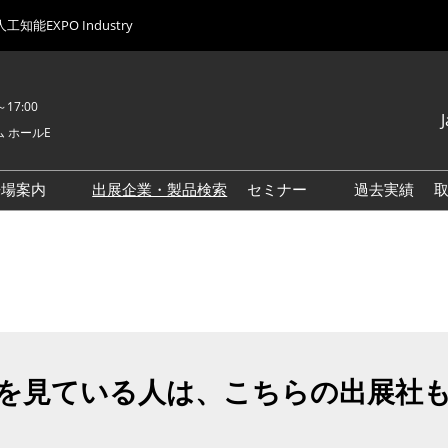
人工知能EXPO Industry
0～17:00
 ホールE
Japane
Englis
来場案内
出展企業・製品検索
セミナー
過去実績
総合来場案内
注目企画一覧
AXフェーズ1向け来場案内
AXフェーズ2向け来場案内
AXフェーズ3向け来場案内
AXフェーズ4向け来場案内
を見ている人は、こちらの出展社
交通アクセス
来場に関するご質問