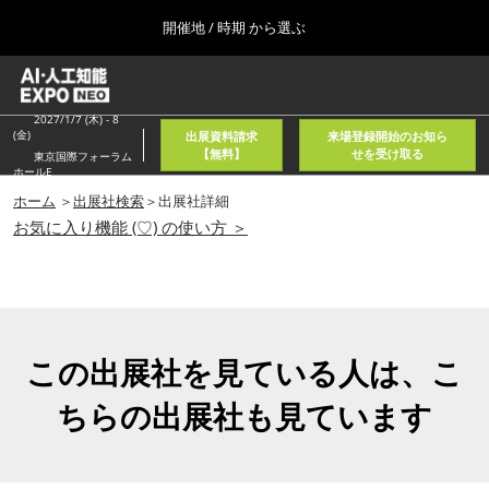
Press
ス
開催地 / 時期 から選ぶ
Escape
キ
to
ッ
close
ホーム
グ
プ
the
ロ
2026年08月05日
し
ー
2027/1/7 (木) - 8
menu.
東京国際フォーラム/Tokyo International Forum
(金)
出展資料請求
来場登録開始のお知ら
バ
て
【無料】
せを受け取る
東京国際フォーラム
ル
ホールE
進
ナ
春
ビ
ホーム
＞
出展社検索
＞出展社詳細
む
2027年04月21日
ゲ
お気に入り機能 (♡) の使い方 ＞
東京ビッグサイト/Tokyo Big Sight, Japan
ー
シ
ョ
秋
ン
2026年11月11日
を
幕張メッセ/Makuhari Messe, Japan
折
り
この出展社を見ている人は、こ
た
AI・人工知能EXPO NEO
た
ちらの出展社も見ています
2026年08月05日
む
東京国際フォーラム/Tokyo International Forum