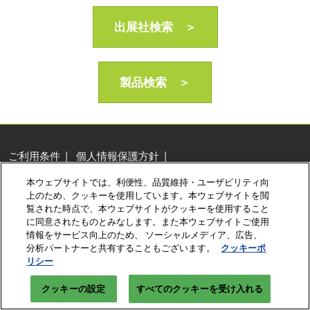
AI・人工知能EXPO Industry
2027年06月16日
出展社検索 ＞
東京ビッグサイト/Tokyo Big Sight, Japan
製品検索 ＞
ご利用条件
個人情報保護方針
個人情報に関する修正・利用停止など
本ウェブサイトでは、利便性、品質維持・ユーザビリティ向
展示会・セミナー参加ポリシー
クッキーポリシー
上のため、クッキーを使用しています。本ウェブサイトを閲
クッキーの設定
覧された時点で、本ウェブサイトがクッキーを使用すること
に同意されたものとみなします。また本ウェブサイトご使用
Copyright © RX Japan Ltd.
情報をサービス向上のため、 ソーシャルメディア、広告、
分析パートナーと共有することもございます。
クッキーポ
リシー
クッキーの設定
すべてのクッキーを受け入れる