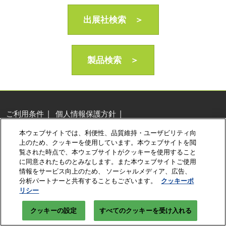
AI・人工知能EXPO Industry
2027年06月16日
出展社検索 ＞
東京ビッグサイト/Tokyo Big Sight, Japan
製品検索 ＞
ご利用条件
個人情報保護方針
個人情報に関する修正・利用停止など
本ウェブサイトでは、利便性、品質維持・ユーザビリティ向
展示会・セミナー参加ポリシー
クッキーポリシー
上のため、クッキーを使用しています。本ウェブサイトを閲
クッキーの設定
覧された時点で、本ウェブサイトがクッキーを使用すること
に同意されたものとみなします。また本ウェブサイトご使用
Copyright © RX Japan Ltd.
情報をサービス向上のため、 ソーシャルメディア、広告、
分析パートナーと共有することもございます。
クッキーポ
リシー
クッキーの設定
すべてのクッキーを受け入れる