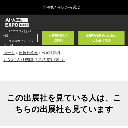
Press
ス
開催地 / 時期 から選ぶ
Escape
キ
to
ッ
close
ホーム
グ
プ
the
ロ
2026年08月05日
し
ー
2027/1/7 (木) - 8
menu.
東京国際フォーラム/Tokyo International Forum
(金)
出展資料請求
来場登録開始のお知ら
バ
て
【無料】
せを受け取る
東京国際フォーラム
ル
ホールE
進
ナ
春
ビ
ホーム
＞
出展社検索
＞出展社詳細
む
2027年04月21日
ゲ
お気に入り機能 (♡) の使い方 ＞
東京ビッグサイト/Tokyo Big Sight, Japan
ー
シ
ョ
秋
ン
2026年11月11日
を
幕張メッセ/Makuhari Messe, Japan
折
り
この出展社を見ている人は、こ
た
AI・人工知能EXPO NEO
た
ちらの出展社も見ています
2026年08月05日
む
東京国際フォーラム/Tokyo International Forum