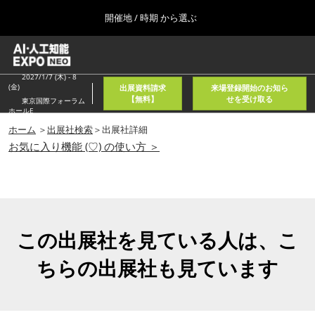
Press
ス
開催地 / 時期 から選ぶ
Escape
キ
to
ッ
close
ホーム
グ
プ
the
ロ
2026年08月05日
し
ー
2027/1/7 (木) - 8
menu.
東京国際フォーラム/Tokyo International Forum
(金)
出展資料請求
来場登録開始のお知ら
バ
て
【無料】
せを受け取る
東京国際フォーラム
ル
ホールE
進
ナ
春
ビ
ホーム
＞
出展社検索
＞出展社詳細
む
2027年04月21日
ゲ
お気に入り機能 (♡) の使い方 ＞
東京ビッグサイト/Tokyo Big Sight, Japan
ー
シ
ョ
秋
ン
2026年11月11日
を
幕張メッセ/Makuhari Messe, Japan
折
り
この出展社を見ている人は、こ
た
AI・人工知能EXPO NEO
た
ちらの出展社も見ています
2026年08月05日
む
東京国際フォーラム/Tokyo International Forum