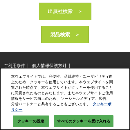
AI・人工知能EXPO Industry
2027年06月16日
出展社検索 ＞
東京ビッグサイト/Tokyo Big Sight, Japan
製品検索 ＞
ご利用条件
個人情報保護方針
個人情報に関する修正・利用停止など
本ウェブサイトでは、利便性、品質維持・ユーザビリティ向
展示会・セミナー参加ポリシー
クッキーポリシー
上のため、クッキーを使用しています。本ウェブサイトを閲
クッキーの設定
覧された時点で、本ウェブサイトがクッキーを使用すること
に同意されたものとみなします。また本ウェブサイトご使用
Copyright © RX Japan Ltd.
情報をサービス向上のため、 ソーシャルメディア、広告、
分析パートナーと共有することもございます。
クッキーポ
リシー
クッキーの設定
すべてのクッキーを受け入れる