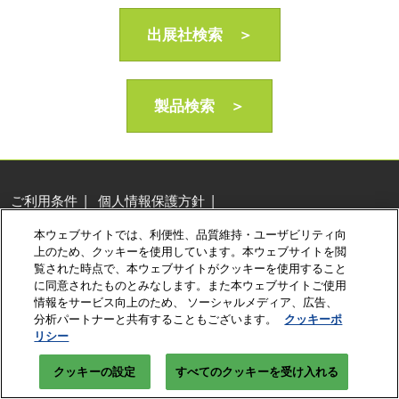
AI・人工知能EXPO Industry
2027年06月16日
出展社検索 ＞
東京ビッグサイト/Tokyo Big Sight, Japan
製品検索 ＞
ご利用条件
個人情報保護方針
個人情報に関する修正・利用停止など
本ウェブサイトでは、利便性、品質維持・ユーザビリティ向
展示会・セミナー参加ポリシー
クッキーポリシー
上のため、クッキーを使用しています。本ウェブサイトを閲
クッキーの設定
覧された時点で、本ウェブサイトがクッキーを使用すること
に同意されたものとみなします。また本ウェブサイトご使用
Copyright © RX Japan Ltd.
情報をサービス向上のため、 ソーシャルメディア、広告、
分析パートナーと共有することもございます。
クッキーポ
リシー
クッキーの設定
すべてのクッキーを受け入れる