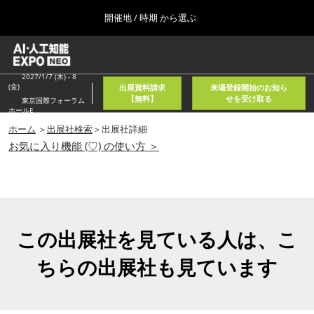
Press
ス
開催地 / 時期 から選ぶ
Escape
キ
to
ッ
close
ホーム
グ
プ
the
ロ
2026年08月05日
し
ー
2027/1/7 (木) - 8
menu.
東京国際フォーラム/Tokyo International Forum
(金)
出展資料請求
来場登録開始のお知ら
バ
て
【無料】
せを受け取る
東京国際フォーラム
ル
ホールE
進
ナ
春
ビ
ホーム
＞
出展社検索
＞出展社詳細
む
2027年04月21日
ゲ
お気に入り機能 (♡) の使い方 ＞
東京ビッグサイト/Tokyo Big Sight, Japan
ー
シ
ョ
秋
ン
2026年11月11日
を
幕張メッセ/Makuhari Messe, Japan
折
り
この出展社を見ている人は、こ
た
AI・人工知能EXPO NEO
た
ちらの出展社も見ています
2026年08月05日
む
東京国際フォーラム/Tokyo International Forum