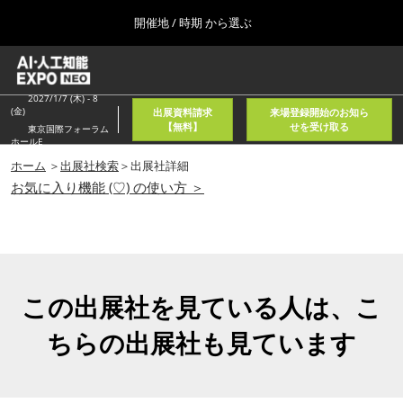
Press
ス
開催地 / 時期 から選ぶ
Escape
キ
to
ッ
close
ホーム
グ
プ
the
ロ
2026年08月05日
し
ー
2027/1/7 (木) - 8
menu.
東京国際フォーラム/Tokyo International Forum
(金)
出展資料請求
来場登録開始のお知ら
バ
て
【無料】
せを受け取る
東京国際フォーラム
ル
ホールE
進
ナ
春
ビ
ホーム
＞
出展社検索
＞出展社詳細
む
2027年04月21日
ゲ
お気に入り機能 (♡) の使い方 ＞
東京ビッグサイト/Tokyo Big Sight, Japan
ー
シ
ョ
秋
ン
2026年11月11日
を
幕張メッセ/Makuhari Messe, Japan
折
り
この出展社を見ている人は、こ
た
AI・人工知能EXPO NEO
た
ちらの出展社も見ています
2026年08月05日
む
東京国際フォーラム/Tokyo International Forum