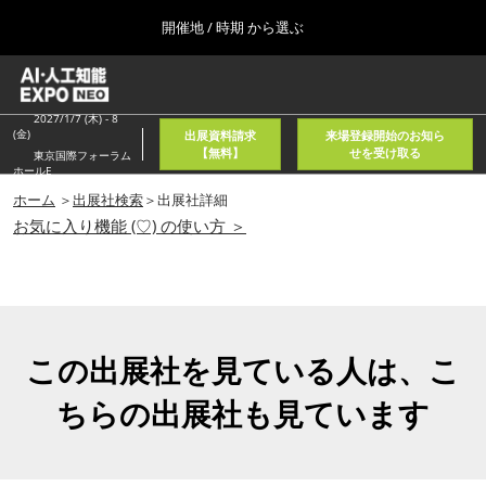
Press
ス
開催地 / 時期 から選ぶ
Escape
キ
to
ッ
close
ホーム
グ
プ
the
ロ
2026年08月05日
し
ー
2027/1/7 (木) - 8
menu.
東京国際フォーラム/Tokyo International Forum
(金)
出展資料請求
来場登録開始のお知ら
バ
て
【無料】
せを受け取る
東京国際フォーラム
ル
ホールE
進
ナ
春
ビ
ホーム
＞
出展社検索
＞出展社詳細
む
2027年04月21日
ゲ
お気に入り機能 (♡) の使い方 ＞
東京ビッグサイト/Tokyo Big Sight, Japan
ー
シ
ョ
秋
ン
2026年11月11日
を
幕張メッセ/Makuhari Messe, Japan
折
り
この出展社を見ている人は、こ
た
AI・人工知能EXPO NEO
た
ちらの出展社も見ています
2026年08月05日
む
東京国際フォーラム/Tokyo International Forum