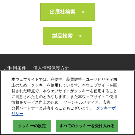
AI・人工知能EXPO Industry
2027年06月16日
出展社検索 ＞
東京ビッグサイト/Tokyo Big Sight, Japan
製品検索 ＞
ご利用条件
個人情報保護方針
個人情報に関する修正・利用停止など
本ウェブサイトでは、利便性、品質維持・ユーザビリティ向
展示会・セミナー参加ポリシー
クッキーポリシー
上のため、クッキーを使用しています。本ウェブサイトを閲
クッキーの設定
覧された時点で、本ウェブサイトがクッキーを使用すること
に同意されたものとみなします。また本ウェブサイトご使用
Copyright © RX Japan Ltd.
情報をサービス向上のため、 ソーシャルメディア、広告、
分析パートナーと共有することもございます。
クッキーポ
リシー
クッキーの設定
すべてのクッキーを受け入れる