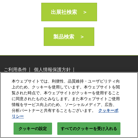
AI・人工知能EXPO Industry
2027年06月16日
出展社検索 ＞
東京ビッグサイト/Tokyo Big Sight, Japan
製品検索 ＞
ご利用条件
個人情報保護方針
個人情報に関する修正・利用停止など
本ウェブサイトでは、利便性、品質維持・ユーザビリティ向
展示会・セミナー参加ポリシー
クッキーポリシー
上のため、クッキーを使用しています。本ウェブサイトを閲
クッキーの設定
覧された時点で、本ウェブサイトがクッキーを使用すること
に同意されたものとみなします。また本ウェブサイトご使用
Copyright © RX Japan Ltd.
情報をサービス向上のため、 ソーシャルメディア、広告、
分析パートナーと共有することもございます。
クッキーポ
リシー
クッキーの設定
すべてのクッキーを受け入れる