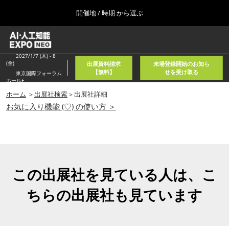
Press
ス
開催地 / 時期 から選ぶ
Escape
キ
to
ッ
close
ホーム
グ
プ
the
ロ
2026年08月05日
し
ー
2027/1/7 (木) - 8
menu.
東京国際フォーラム/Tokyo International Forum
(金)
出展資料請求
来場登録開始のお知ら
バ
て
【無料】
せを受け取る
東京国際フォーラム
ル
ホールE
進
ナ
春
ビ
ホーム
＞
出展社検索
＞出展社詳細
む
2027年04月21日
ゲ
お気に入り機能 (♡) の使い方 ＞
東京ビッグサイト/Tokyo Big Sight, Japan
ー
シ
ョ
秋
ン
2026年11月11日
を
幕張メッセ/Makuhari Messe, Japan
折
り
この出展社を見ている人は、こ
た
AI・人工知能EXPO NEO
た
ちらの出展社も見ています
2026年08月05日
む
東京国際フォーラム/Tokyo International Forum