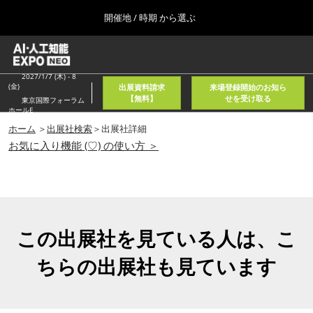
Press
ス
開催地 / 時期 から選ぶ
Escape
キ
to
ッ
close
ホーム
グ
プ
the
ロ
2026年08月05日
し
ー
2027/1/7 (木) - 8
menu.
東京国際フォーラム/Tokyo International Forum
(金)
出展資料請求
来場登録開始のお知ら
バ
て
【無料】
せを受け取る
東京国際フォーラム
ル
ホールE
進
ナ
春
ビ
ホーム
＞
出展社検索
＞出展社詳細
む
2027年04月21日
ゲ
お気に入り機能 (♡) の使い方 ＞
東京ビッグサイト/Tokyo Big Sight, Japan
ー
シ
ョ
秋
ン
2026年11月11日
を
幕張メッセ/Makuhari Messe, Japan
折
り
この出展社を見ている人は、こ
た
AI・人工知能EXPO NEO
た
ちらの出展社も見ています
2026年08月05日
む
東京国際フォーラム/Tokyo International Forum