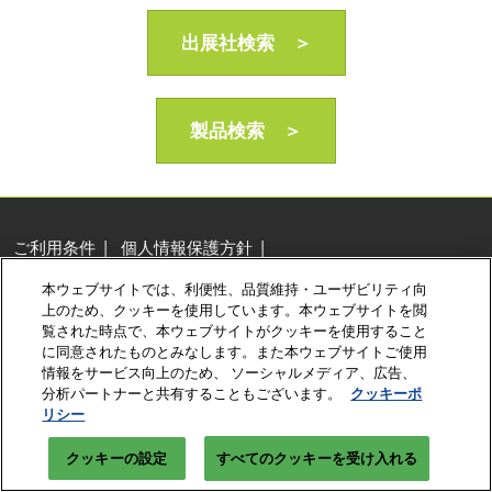
AI・人工知能EXPO Industry
2027年06月16日
出展社検索 ＞
東京ビッグサイト/Tokyo Big Sight, Japan
製品検索 ＞
ご利用条件
個人情報保護方針
個人情報に関する修正・利用停止など
本ウェブサイトでは、利便性、品質維持・ユーザビリティ向
展示会・セミナー参加ポリシー
クッキーポリシー
上のため、クッキーを使用しています。本ウェブサイトを閲
クッキーの設定
覧された時点で、本ウェブサイトがクッキーを使用すること
に同意されたものとみなします。また本ウェブサイトご使用
Copyright © RX Japan Ltd.
情報をサービス向上のため、 ソーシャルメディア、広告、
分析パートナーと共有することもございます。
クッキーポ
リシー
クッキーの設定
すべてのクッキーを受け入れる