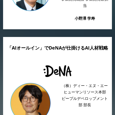
当
小野澤 学寿
「AIオールイン」でDeNAが仕掛けるAI人材戦略
（株）ディー・エヌ・エー
ヒューマンリソース本部
ピープルデベロップメント
部 部長