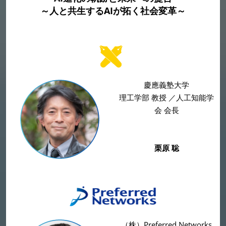
～人と共生するAIが拓く社会変革～
慶應義塾大学
理工学部 教授 ／人工知能学
会 会長
栗原 聡
（株）Preferred Networks