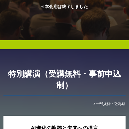
AI・人工知能EXPO Industry
※本会期は終了しました
2027年06月16日
東京ビッグサイト/Tokyo Big Sight, Japan
特別講演（受講無料・事前申込
制）
※一部抜粋・敬称略
AI進化の軌跡と未来への提言