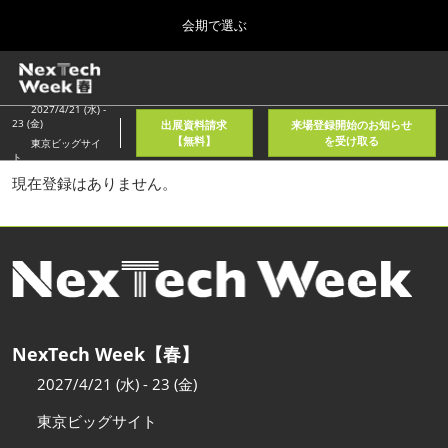
Press
ス
会期で選ぶ
Escape
キ
to
ッ
close
ホーム
グ
プ
the
ロ
2026年08月05日
し
ー
2027/4/21 (水) -
menu.
東京国際フォーラム/Tokyo International Forum
23 (金)
出展資料請求
来場登録開始のお知らせ
バ
て
【無料】
を受け取る
東京ビッグサイ
ル
ト
進
ナ
春
現在登録はありません。
ビ
む
2027年04月21日
ゲ
東京ビッグサイト/Tokyo Big Sight, Japan
ー
シ
ョ
秋
ン
2026年11月11日
を
幕張メッセ/Makuhari Messe, Japan
折
り
た
NexTech Week【春】
AI・人工知能EXPO NEO
た
2026年08月05日
む
2027/4/21 (水) - 23 (金)
東京国際フォーラム/Tokyo International Forum
東京ビッグサイト