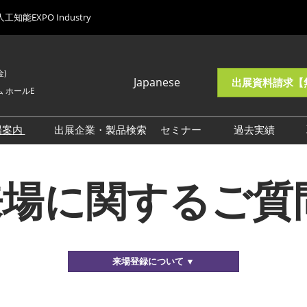
人工知能EXPO Industry
金)
Japanese
出展資料請求【
 ホールE
Japanese
English
場案内
出展企業・製品検索
セミナー
過去実績
総合来場案内
注目企画一覧
会期初日の
来場に関するご質
AXフェーズ1向け来場案内
来場者数【
AXフェーズ2向け来場案内
AXフェーズ3向け来場案内
AXフェーズ4向け来場案内
来場登録について ▼
交通アクセス
来場に関するご質問