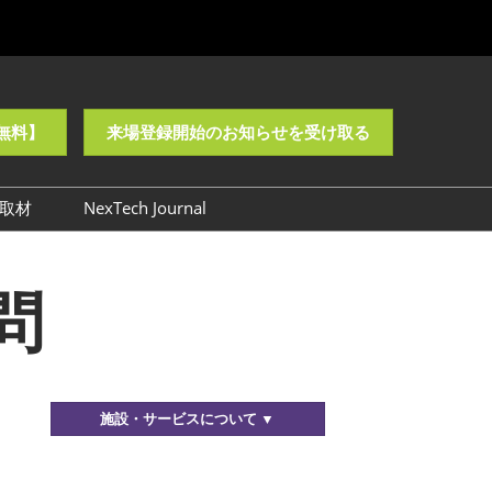
無料】
来場登録開始のお知らせを受け取る
取材
NexTech Journal
様子 【NEO】
ロゴ・バナーダウンロード
問
NEO】
施設・サービスについて ▼