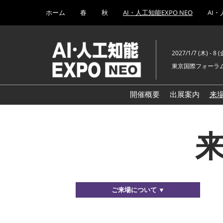
Press
ス
ホーム
春
秋
AI・人工知能EXPO NEO
AI・
Escape
キ
to
ッ
close
プ
the
2027/1/7 (木) - 8 (
し
menu.
東京国際フォーラム
て
進
む
開催概要
出展案内
来
ご来場について ▼