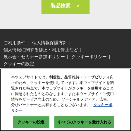
AI・人工知能EXPO Industry
製品検索 ＞
2027年06月16日
東京ビッグサイト/Tokyo Big Sight, Japan
ご利用条件
個人情報保護方針
個人情報に関する修正・利用停止など
展示会・セミナー参加ポリシー
クッキーポリシー
クッキーの設定
Copyright © RX Japan Ltd.
本ウェブサイトでは、利便性、品質維持・ユーザビリティ向
上のため、クッキーを使用しています。本ウェブサイトを閲
覧された時点で、本ウェブサイトがクッキーを使用すること
に同意されたものとみなします。また本ウェブサイトご使用
情報をサービス向上のため、 ソーシャルメディア、広告、
分析パートナーと共有することもございます。
クッキーポ
リシー
クッキーの設定
すべてのクッキーを受け入れる