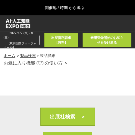
Press
ス
開催地 / 時期 から選ぶ
Escape
キ
to
ッ
close
ホーム
グ
プ
the
ロ
2026年08月05日
し
ー
2027/1/7 (木) - 8
menu.
東京国際フォーラム/Tokyo International Forum
(金)
出展資料請求
来場登録開始のお知ら
バ
て
【無料】
せを受け取る
東京国際フォーラム
ル
ホールE
進
ナ
春
ビ
ホーム
＞
製品検索
＞製品詳細
む
2027年04月21日
ゲ
お気に入り機能 (♡) の使い方 ＞
東京ビッグサイト/Tokyo Big Sight, Japan
ー
シ
ョ
秋
ン
2026年11月11日
を
幕張メッセ/Makuhari Messe, Japan
折
り
た
AI・人工知能EXPO NEO
た
2026年08月05日
む
出展社検索 ＞
東京国際フォーラム/Tokyo International Forum