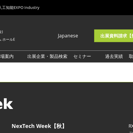
人工知能EXPO Industry
金)
Japanese
出展資料請求【
 ホールE
Japanese
English
来場案内
出展企業・製品検索
セミナー
過去実績
総合来場案内
注目企画一覧
AXフェーズ1向け来場案内
AXフェーズ2向け来場案内
AXフェーズ3向け来場案内
AXフェーズ4向け来場案内
交通アクセス
NexTech Week【秋】
R
来場に関するご質問