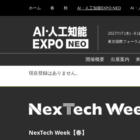
Press
ス
ホーム
春
秋
AI・人工知能EXPO NEO
AI・
Escape
キ
to
ッ
close
プ
the
2027/1/7 (木) - 8 (
し
menu.
東京国際フォーラム
て
進
む
開催概要
出展案内
現在登録はありません。
NexTech Week【春】